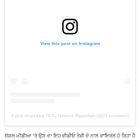
View this post on Instagram
A post shared by 24 Tv Network Rajasthan (@24.tvnetwork)
ਸੋਸ਼ਲ ਮੀਡੀਆ ‘ਤੇ ਉਸ ਦਾ ਇਹ ਵੀਡੀਓ ਤੇਜ਼ੀ ਦੇ ਨਾਲ ਵਾਇਰਲ ਹੋ ਰਿਹਾ ਹੈ