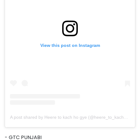
View this post on Instagram
A post shared by Heere to kach ho gye (@heere_to_kach_ho_gye)
- GTC PUNJABI