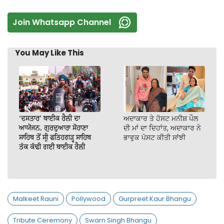
Join Whatsapp Channel
You May Like This
‘ਦਸਤਾਰ’ ਬਾਈਕ ਰੈਲੀ ਦਾ
ਅਦਾਕਾਰ ਤੇ ਹੋਸਟ ਮਨੀਸ਼ ਪੌਲ
ਆਯੋਜਨ, ਗੁਰਦੁਆਰਾ ਸੋਹਾਣਾ
ਦੀ ਮਾਂ ਦਾ ਦਿਹਾਂਤ, ਅਦਾਕਾਰ ਨੇ
ਸਾਹਿਬ ਤੋਂ ਸ੍ਰੀ ਫਤਿਹਗੜ੍ਹ ਸਾਹਿਬ
ਭਾਵੁਕ ਪੋਸਟ ਕੀਤੀ ਸਾਂਝੀ
ਤੱਕ ਕੱਢੀ ਗਈ ਬਾਈਕ ਰੈਲੀ
Malkeet Rauni
Pollywood
Gurpreet Kaur Bhangu
Tribute Ceremony
Swarn Singh Bhangu