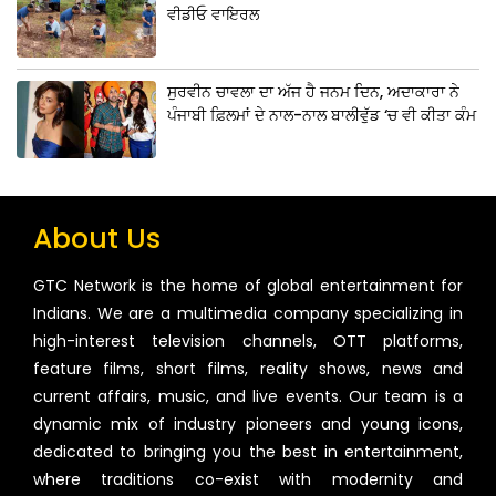
ਵੀਡੀਓ ਵਾਇਰਲ
ਸੁਰਵੀਨ ਚਾਵਲਾ ਦਾ ਅੱਜ ਹੈ ਜਨਮ ਦਿਨ, ਅਦਾਕਾਰਾ ਨੇ
ਪੰਜਾਬੀ ਫ਼ਿਲਮਾਂ ਦੇ ਨਾਲ-ਨਾਲ ਬਾਲੀਵੁੱਡ ‘ਚ ਵੀ ਕੀਤਾ ਕੰਮ
About Us
GTC Network is the home of global entertainment for
Indians. We are a multimedia company specializing in
high-interest television channels, OTT platforms,
feature films, short films, reality shows, news and
current affairs, music, and live events. Our team is a
dynamic mix of industry pioneers and young icons,
dedicated to bringing you the best in entertainment,
where traditions co-exist with modernity and