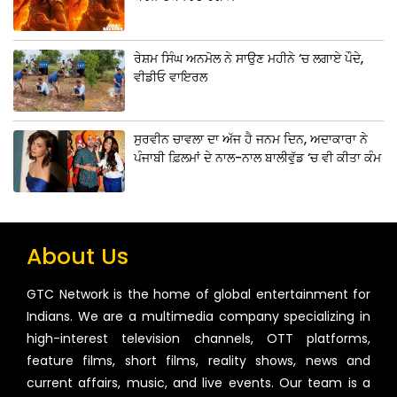
ਰੇਸ਼ਮ ਸਿੰਘ ਅਨਮੋਲ ਨੇ ਸਾਉਣ ਮਹੀਨੇ ‘ਚ ਲਗਾਏ ਪੌਦੇ,
ਵੀਡੀਓ ਵਾਇਰਲ
ਸੁਰਵੀਨ ਚਾਵਲਾ ਦਾ ਅੱਜ ਹੈ ਜਨਮ ਦਿਨ, ਅਦਾਕਾਰਾ ਨੇ
ਪੰਜਾਬੀ ਫ਼ਿਲਮਾਂ ਦੇ ਨਾਲ-ਨਾਲ ਬਾਲੀਵੁੱਡ ‘ਚ ਵੀ ਕੀਤਾ ਕੰਮ
About Us
GTC Network is the home of global entertainment for
Indians. We are a multimedia company specializing in
high-interest television channels, OTT platforms,
feature films, short films, reality shows, news and
current affairs, music, and live events. Our team is a