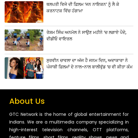
ਥਲਪਤੀ ਵਿਜੇ ਦੀ ਫ਼ਿਲਮ ‘ਜਨ ਨਾਇਕਨ’ ਨੂੰ ਲੈ ਕੇ
ਕਰਨਾਟਕ ਵਿੱਚ ਹੰਗਾਮਾ
ਰੇਸ਼ਮ ਸਿੰਘ ਅਨਮੋਲ ਨੇ ਸਾਉਣ ਮਹੀਨੇ ‘ਚ ਲਗਾਏ ਪੌਦੇ,
ਵੀਡੀਓ ਵਾਇਰਲ
ਸੁਰਵੀਨ ਚਾਵਲਾ ਦਾ ਅੱਜ ਹੈ ਜਨਮ ਦਿਨ, ਅਦਾਕਾਰਾ ਨੇ
ਪੰਜਾਬੀ ਫ਼ਿਲਮਾਂ ਦੇ ਨਾਲ-ਨਾਲ ਬਾਲੀਵੁੱਡ ‘ਚ ਵੀ ਕੀਤਾ ਕੰਮ
About Us
GTC Network is the home of global entertainment for
Indians. We are a multimedia company specializing in
high-interest television channels, OTT platforms,
feature films, short films, reality shows, news and