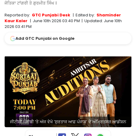
ਜੋਤਿਕਾ ਟਾਂਗਰੀ ਤੇ ਗੁਰਮੀਤ ਸਿੰਘ ।
Reported by:
GTC Punjabi Desk
|
Edited by:
Shaminder
Kaur Kaler
|
June 10th 2026 03:40 PM
|
Updated:
June 10th
2026 03:41 PM
Add GTC Punjabi on Google
ਜੀਟੀਸੀ ਪੰਜਾਬੀ ‘ਤੇ ਅੱਜ ਵੇਖੋ ‘ਸੁਰਤਾਜ ਆਫ਼ ਪੰਜਾਬ’ ਦੇ ਅੰਮ੍ਰਿਤਸਰ ਆਡੀਸ਼ਨ