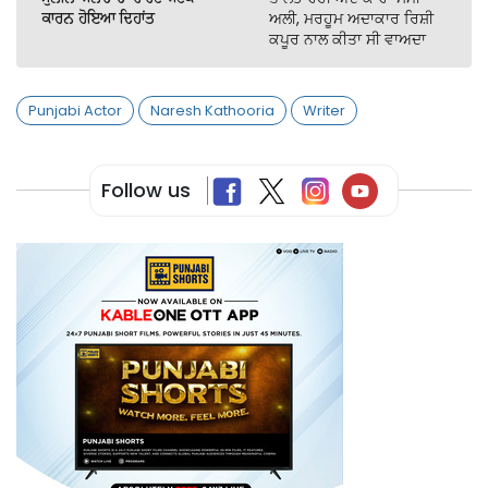
ਕਾਰਨ ਹੋਇਆ ਦਿਹਾਂਤ
ਅਲੀ, ਮਰਹੂਮ ਅਦਾਕਾਰ ਰਿਸ਼ੀ
ਕਪੂਰ ਨਾਲ ਕੀਤਾ ਸੀ ਵਾਅਦਾ
Punjabi Actor
Naresh Kathooria
Writer
Follow us