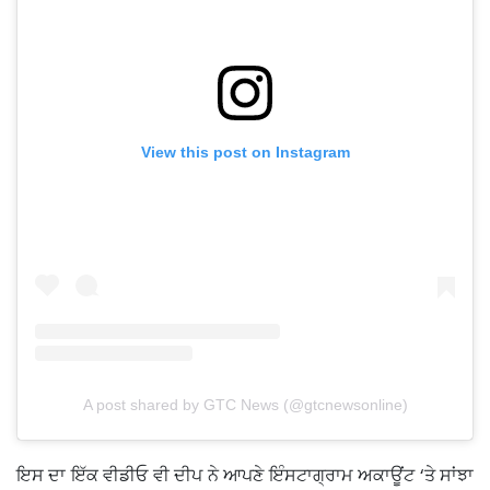
View this post on Instagram
A post shared by GTC News (@gtcnewsonline)
ਇਸ ਦਾ ਇੱਕ ਵੀਡੀਓ ਵੀ ਦੀਪ ਨੇ ਆਪਣੇ ਇੰਸਟਾਗ੍ਰਾਮ ਅਕਾਊਂਟ ‘ਤੇ ਸਾਂਝਾ