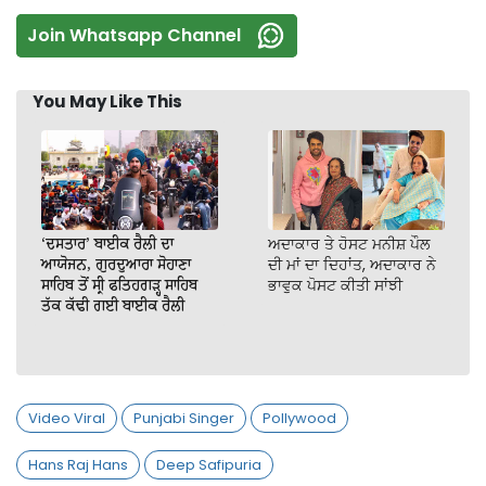
Join Whatsapp Channel
You May Like This
‘ਦਸਤਾਰ’ ਬਾਈਕ ਰੈਲੀ ਦਾ
ਅਦਾਕਾਰ ਤੇ ਹੋਸਟ ਮਨੀਸ਼ ਪੌਲ
ਆਯੋਜਨ, ਗੁਰਦੁਆਰਾ ਸੋਹਾਣਾ
ਦੀ ਮਾਂ ਦਾ ਦਿਹਾਂਤ, ਅਦਾਕਾਰ ਨੇ
ਸਾਹਿਬ ਤੋਂ ਸ੍ਰੀ ਫਤਿਹਗੜ੍ਹ ਸਾਹਿਬ
ਭਾਵੁਕ ਪੋਸਟ ਕੀਤੀ ਸਾਂਝੀ
ਤੱਕ ਕੱਢੀ ਗਈ ਬਾਈਕ ਰੈਲੀ
Video Viral
Punjabi Singer
Pollywood
Hans Raj Hans
Deep Safipuria