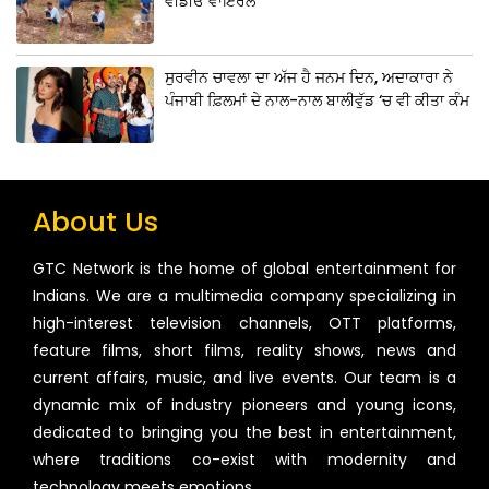
ਵੀਡੀਓ ਵਾਇਰਲ
ਸੁਰਵੀਨ ਚਾਵਲਾ ਦਾ ਅੱਜ ਹੈ ਜਨਮ ਦਿਨ, ਅਦਾਕਾਰਾ ਨੇ
ਪੰਜਾਬੀ ਫ਼ਿਲਮਾਂ ਦੇ ਨਾਲ-ਨਾਲ ਬਾਲੀਵੁੱਡ ‘ਚ ਵੀ ਕੀਤਾ ਕੰਮ
About Us
GTC Network is the home of global entertainment for
Indians. We are a multimedia company specializing in
high-interest television channels, OTT platforms,
feature films, short films, reality shows, news and
current affairs, music, and live events. Our team is a
dynamic mix of industry pioneers and young icons,
dedicated to bringing you the best in entertainment,
where traditions co-exist with modernity and
technology meets emotions.