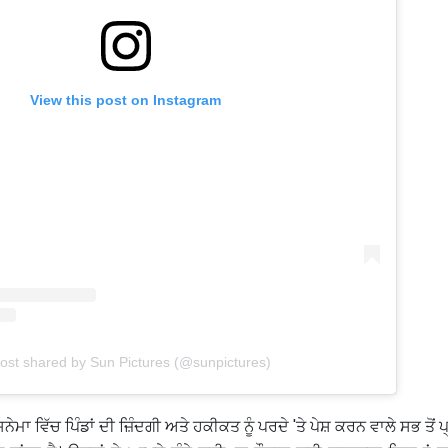
View this post on Instagram
ost shared by Sun Pictures (@sunpictures)
ੇਮਾ ਵਿੱਚ ਪਿੰਡਾਂ ਦੀ ਜ਼ਿੰਦਗੀ ਅਤੇ ਹਕੀਕਤ ਨੂੰ ਪਰਦੇ 'ਤੇ ਪੇਸ਼ ਕਰਨ ਵਾਲੇ ਸਭ ਤੋਂ 