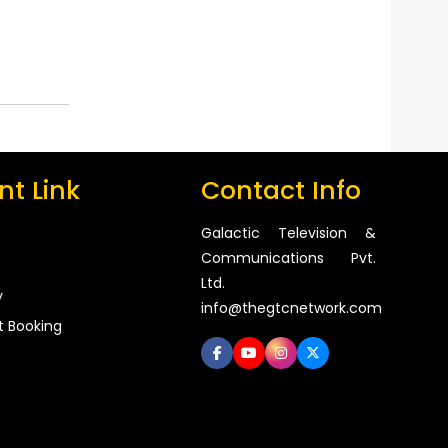
t Link
Contact Info
Galactic Television &
Communications Pvt.
Ltd.
y
info@thegtcnetwork.com
t Booking