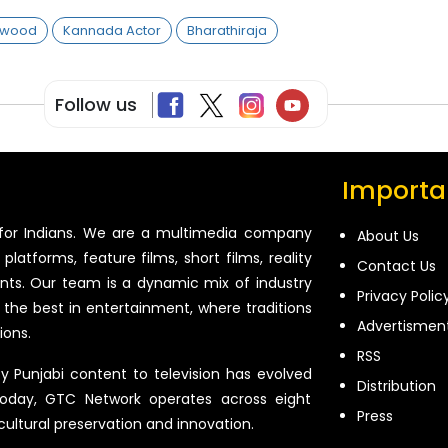
ywood
Kannada Actor
Bharathiraja
Follow us
Importan
for Indians. We are a multimedia company
About Us
platforms, feature films, short films, reality
Contact Us
ents. Our team is a dynamic mix of industry
Privacy Polic
 the best in entertainment, where traditions
Advertismen
ions.
RSS
ty Punjabi content to television has evolved
Distribution
oday, GTC Network operates across eight
Press
 cultural preservation and innovation.