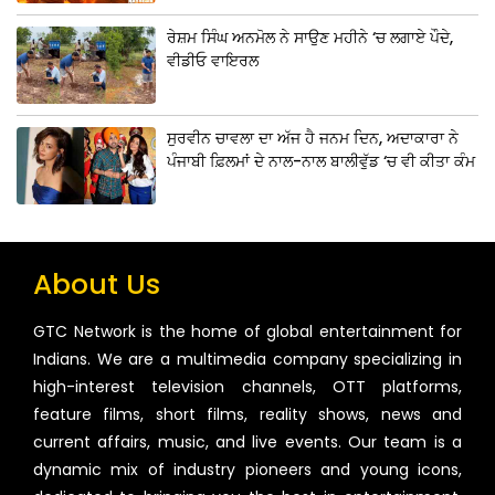
ਰੇਸ਼ਮ ਸਿੰਘ ਅਨਮੋਲ ਨੇ ਸਾਉਣ ਮਹੀਨੇ ‘ਚ ਲਗਾਏ ਪੌਦੇ,
ਵੀਡੀਓ ਵਾਇਰਲ
ਸੁਰਵੀਨ ਚਾਵਲਾ ਦਾ ਅੱਜ ਹੈ ਜਨਮ ਦਿਨ, ਅਦਾਕਾਰਾ ਨੇ
ਪੰਜਾਬੀ ਫ਼ਿਲਮਾਂ ਦੇ ਨਾਲ-ਨਾਲ ਬਾਲੀਵੁੱਡ ‘ਚ ਵੀ ਕੀਤਾ ਕੰਮ
About Us
GTC Network is the home of global entertainment for
Indians. We are a multimedia company specializing in
high-interest television channels, OTT platforms,
feature films, short films, reality shows, news and
current affairs, music, and live events. Our team is a
dynamic mix of industry pioneers and young icons,