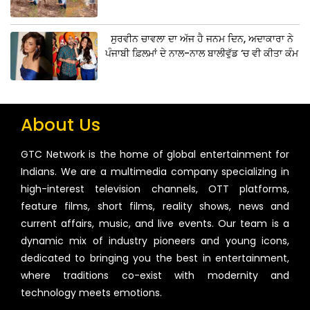
ਸੁਰਵੀਨ ਚਾਵਲਾ ਦਾ ਅੱਜ ਹੈ ਜਨਮ ਦਿਨ, ਅਦਾਕਾਰਾ ਨੇ
ਪੰਜਾਬੀ ਫ਼ਿਲਮਾਂ ਦੇ ਨਾਲ-ਨਾਲ ਬਾਲੀਵੁੱਡ ‘ਚ ਵੀ ਕੀਤਾ ਕੰਮ
About Us
GTC Network is the home of global entertainment for
Indians. We are a multimedia company specializing in
high-interest television channels, OTT platforms,
feature films, short films, reality shows, news and
current affairs, music, and live events. Our team is a
dynamic mix of industry pioneers and young icons,
dedicated to bringing you the best in entertainment,
where traditions co-exist with modernity and
technology meets emotions.