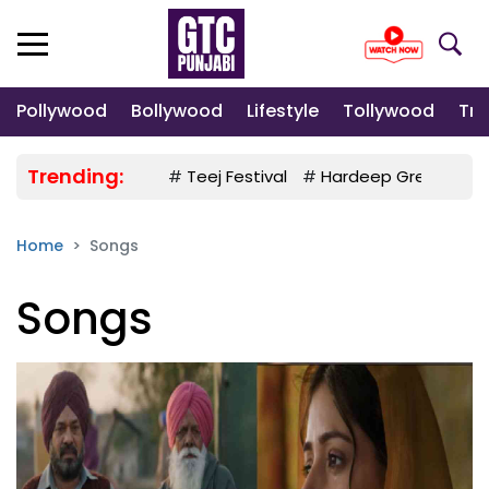
Pollywood
Bollywood
Lifestyle
Tollywood
Tre
Trending:
#
Teej Festival
#
Hardeep Grewal
#
Home
Songs
Songs