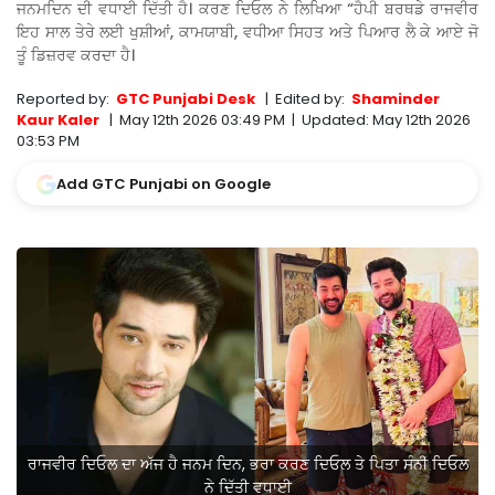
ਜਨਮਦਿਨ ਦੀ ਵਧਾਈ ਦਿੱਤੀ ਹੈ। ਕਰਣ ਦਿਓਲ ਨੇ ਲਿਖਿਆ “ਹੈਪੀ ਬਰਥਡੇ ਰਾਜਵੀਰ
ਇਹ ਸਾਲ ਤੇਰੇ ਲਈ ਖੁਸ਼ੀਆਂ, ਕਾਮਯਾਬੀ, ਵਧੀਆ ਸਿਹਤ ਅਤੇ ਪਿਆਰ ਲੈ ਕੇ ਆਏ ਜੋ
ਤੂੰ ਡਿਜ਼ਰਵ ਕਰਦਾ ਹੈ।
Reported by:
GTC Punjabi Desk
|
Edited by:
Shaminder
Kaur Kaler
|
May 12th 2026 03:49 PM
|
Updated:
May 12th 2026
03:53 PM
Add GTC Punjabi on Google
ਰਾਜਵੀਰ ਦਿਓਲ ਦਾ ਅੱਜ ਹੈ ਜਨਮ ਦਿਨ, ਭਰਾ ਕਰਣ ਦਿਓਲ ਤੇ ਪਿਤਾ ਸੰਨੀ ਦਿਓਲ
ਨੇ ਦਿੱਤੀ ਵਧਾਈ