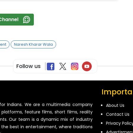
Channel
ent
Naresh Kharar Wala
Follow us
Importan
for Indians. We are a multimedia company
About Us
platforms, feature films, short films, reality
Contact Us
ents. Our team is a dynamic mix of industry
Privacy Polic
 the best in entertainment, where traditions
Advertismen