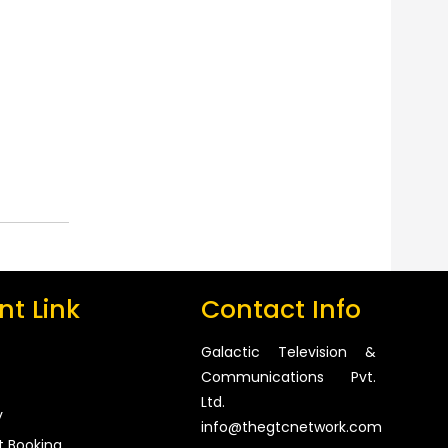
t Link
Contact Info
Galactic Television &
Communications Pvt.
Ltd.
y
info@thegtcnetwork.com
t Booking