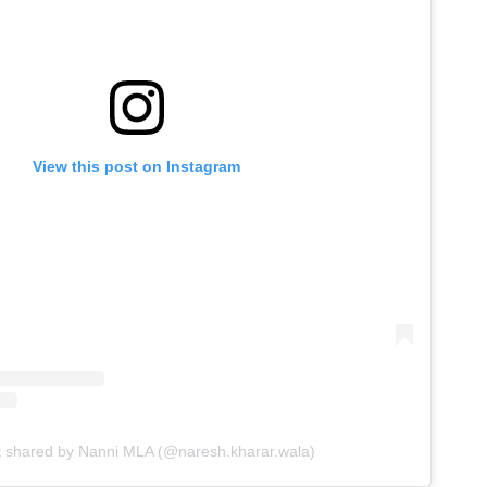
View this post on Instagram
t shared by Nanni MLA (@naresh.kharar.wala)