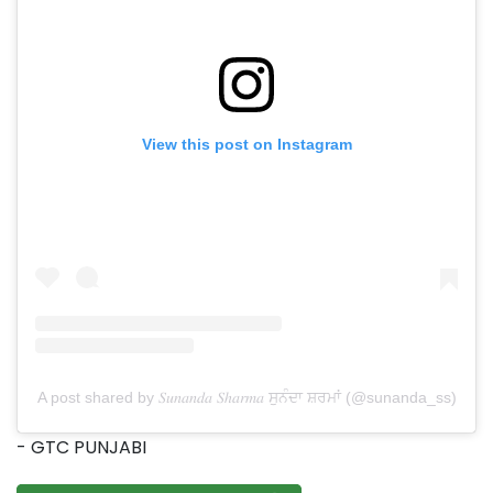
View this post on Instagram
A post shared by 𝑆𝑢𝑛𝑎𝑛𝑑𝑎 𝑆ℎ𝑎𝑟𝑚𝑎 ਸੁਨੰਦਾ ਸ਼ਰਮਾਂ (@sunanda_ss)
- GTC PUNJABI