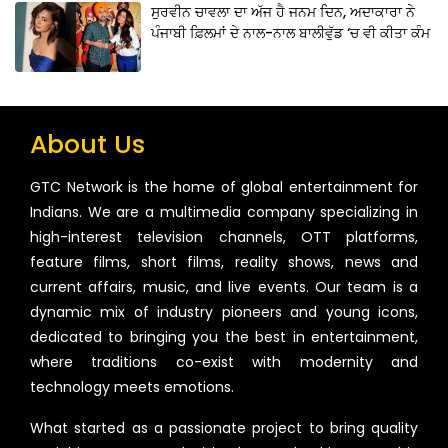
ਸੁਰਵੀਨ ਚਾਵਲਾ ਦਾ ਅੱਜ ਹੈ ਜਨਮ ਦਿਨ, ਅਦਾਕਾਰਾ ਨੇ
ਪੰਜਾਬੀ ਫ਼ਿਲਮਾਂ ਦੇ ਨਾਲ-ਨਾਲ ਬਾਲੀਵੁੱਡ ‘ਚ ਵੀ ਕੀਤਾ ਕੰਮ
About Us
GTC Network is the home of global entertainment for
Indians. We are a multimedia company specializing in
high-interest television channels, OTT platforms,
feature films, short films, reality shows, news and
current affairs, music, and live events. Our team is a
dynamic mix of industry pioneers and young icons,
dedicated to bringing you the best in entertainment,
where traditions co-exist with modernity and
technology meets emotions.
What started as a passionate project to bring quality