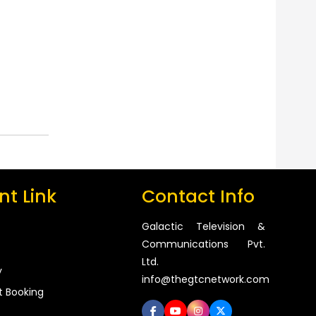
t Link
Contact Info
Galactic Television &
Communications Pvt.
Ltd.
y
info@thegtcnetwork.com
t Booking