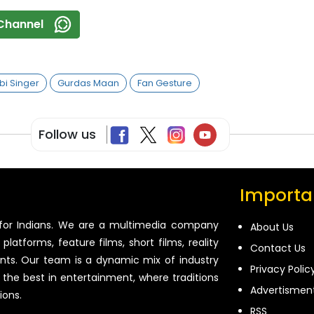
Channel
bi Singer
Gurdas Maan
Fan Gesture
Follow us
Importan
for Indians. We are a multimedia company
About Us
platforms, feature films, short films, reality
Contact Us
ents. Our team is a dynamic mix of industry
Privacy Polic
 the best in entertainment, where traditions
Advertismen
ions.
RSS