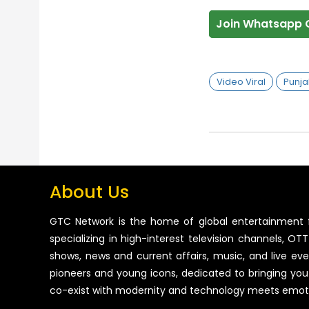
Join Whatsapp 
Video Viral
Punja
About Us
GTC Network is the home of global entertainment 
specializing in high-interest television channels, OTT 
shows, news and current affairs, music, and live ev
pioneers and young icons, dedicated to bringing you
co-exist with modernity and technology meets emot