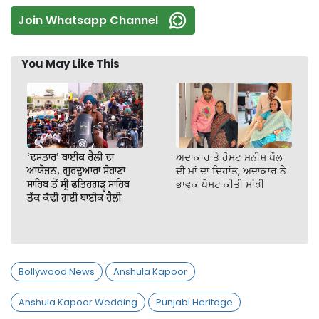
Join Whatsapp Channel
You May Like This
‘ਦਸਤਾਰ’ ਬਾਈਕ ਰੈਲੀ ਦਾ
ਅਦਾਕਾਰ ਤੇ ਹੋਸਟ ਮਨੀਸ਼ ਪੌਲ
ਆਯੋਜਨ, ਗੁਰਦੁਆਰਾ ਸੋਹਾਣਾ
ਦੀ ਮਾਂ ਦਾ ਦਿਹਾਂਤ, ਅਦਾਕਾਰ ਨੇ
ਸਾਹਿਬ ਤੋਂ ਸ੍ਰੀ ਫਤਿਹਗੜ੍ਹ ਸਾਹਿਬ
ਭਾਵੁਕ ਪੋਸਟ ਕੀਤੀ ਸਾਂਝੀ
ਤੱਕ ਕੱਢੀ ਗਈ ਬਾਈਕ ਰੈਲੀ
Bollywood News
Anshula Kapoor
Anshula Kapoor Wedding
Punjabi Heritage