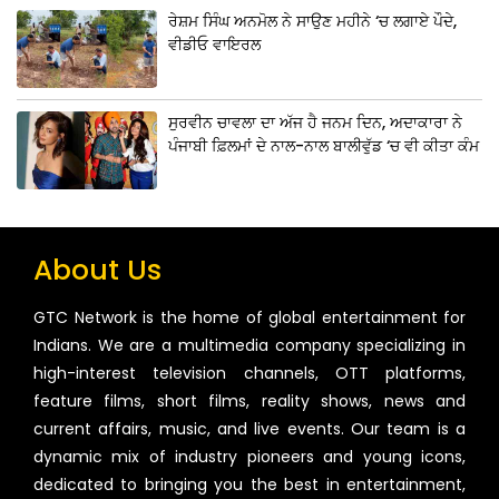
ਰੇਸ਼ਮ ਸਿੰਘ ਅਨਮੋਲ ਨੇ ਸਾਉਣ ਮਹੀਨੇ ‘ਚ ਲਗਾਏ ਪੌਦੇ,
ਵੀਡੀਓ ਵਾਇਰਲ
ਸੁਰਵੀਨ ਚਾਵਲਾ ਦਾ ਅੱਜ ਹੈ ਜਨਮ ਦਿਨ, ਅਦਾਕਾਰਾ ਨੇ
ਪੰਜਾਬੀ ਫ਼ਿਲਮਾਂ ਦੇ ਨਾਲ-ਨਾਲ ਬਾਲੀਵੁੱਡ ‘ਚ ਵੀ ਕੀਤਾ ਕੰਮ
About Us
GTC Network is the home of global entertainment for
Indians. We are a multimedia company specializing in
high-interest television channels, OTT platforms,
feature films, short films, reality shows, news and
current affairs, music, and live events. Our team is a
dynamic mix of industry pioneers and young icons,
dedicated to bringing you the best in entertainment,