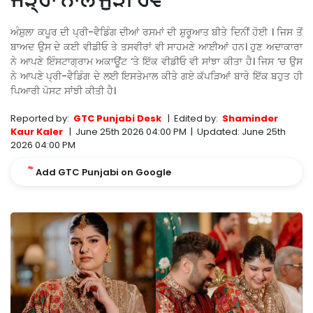
ਜੜ੍ਹਾਂ ਨਾਲ ਜੁੜੀ ਹੋਵੇ’
ਅੰਸ਼ੁਲਾ ਕਪੂਰ ਦੀ ਪ੍ਰੀ-ਵੈਡਿੰਗ ਦੀਆਂ ਰਸਮਾਂ ਦੀ ਸ਼ੁਰੂਆਤ ਬੀਤੇ ਦਿਨੀਂ ਹੋਈ । ਜਿਸ ਤੋਂ
ਬਾਅਦ ਉਸ ਦੇ ਕਈ ਵੀਡੀਓ ਤੇ ਤਸਵੀਰਾਂ ਵੀ ਸਾਹਮਣੇ ਆਈਆਂ ਹਨ। ਹੁਣ ਅਦਾਕਾਰਾ
ਨੇ ਆਪਣੇ ਇੰਸਟਾਗ੍ਰਾਮ ਅਕਾਊਂਟ ‘ਤੇ ਇੱਕ ਵੀਡੀਓ ਵੀ ਸਾਂਝਾ ਕੀਤਾ ਹੈ। ਜਿਸ ‘ਚ ਉਸ
ਨੇ ਆਪਣੇ ਪ੍ਰੀ-ਵੈਡਿੰਗ ਦੇ ਲਈ ਇਸਤੇਮਾਲ ਕੀਤੇ ਗਏ ਕੱਪੜਿਆਂ ਬਾਰੇ ਇੱਕ ਬਹੁਤ ਹੀ
ਪਿਆਰੀ ਪੋਸਟ ਸਾਂਝੀ ਕੀਤੀ ਹੈ।
Reported by:
GTC Punjabi Desk
|
Edited by:
Shaminder
Kaur Kaler
|
June 25th 2026 04:00 PM
|
Updated:
June 25th
2026 04:00 PM
Add GTC Punjabi on Google