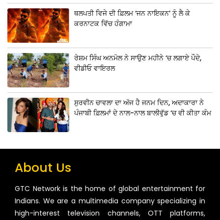
ਥਲਪਤੀ ਵਿਜੇ ਦੀ ਫ਼ਿਲਮ ‘ਜਨ ਨਾਇਕਨ’ ਨੂੰ ਲੈ ਕੇ
ਕਰਨਾਟਕ ਵਿੱਚ ਹੰਗਾਮਾ
ਰੇਸ਼ਮ ਸਿੰਘ ਅਨਮੋਲ ਨੇ ਸਾਉਣ ਮਹੀਨੇ ‘ਚ ਲਗਾਏ ਪੌਦੇ,
ਵੀਡੀਓ ਵਾਇਰਲ
ਸੁਰਵੀਨ ਚਾਵਲਾ ਦਾ ਅੱਜ ਹੈ ਜਨਮ ਦਿਨ, ਅਦਾਕਾਰਾ ਨੇ
ਪੰਜਾਬੀ ਫ਼ਿਲਮਾਂ ਦੇ ਨਾਲ-ਨਾਲ ਬਾਲੀਵੁੱਡ ‘ਚ ਵੀ ਕੀਤਾ ਕੰਮ
About Us
GTC Network is the home of global entertainment for
Indians. We are a multimedia company specializing in
high-interest television channels, OTT platforms,