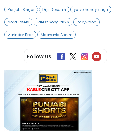
Punjabi Singer
Diljit Dosanjh
yo yo honey singh
Nora Fatehi
Latest Song 2026
Pollywood
Varinder Brar
Mechanic Album
Follow us