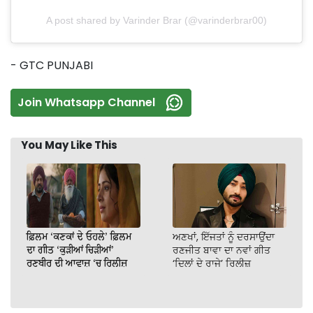
A post shared by Varinder Brar (@varinderbrar00)
- GTC PUNJABI
Join Whatsapp Channel
You May Like This
ਫ਼ਿਲਮ ‘ਕਣਕਾਂ ਦੇ ਓਹਲੇ’ ਫ਼ਿਲਮ
ਅਣਖਾਂ, ਇੱਜਤਾਂ ਨੂੰ ਦਰਸਾਉਂਦਾ
ਦਾ ਗੀਤ ‘ਕੁੜੀਆਂ ਚਿੜੀਆਂ’
ਰਣਜੀਤ ਬਾਵਾ ਦਾ ਨਵਾਂ ਗੀਤ
ਰਣਬੀਰ ਦੀ ਆਵਾਜ਼ ‘ਚ ਰਿਲੀਜ਼
‘ਦਿਲਾਂ ਦੇ ਰਾਜੇ’ ਰਿਲੀਜ਼