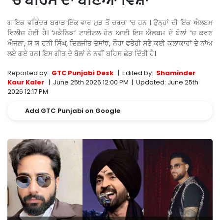
‘ਚ ਬਹਿਸ ਦਾ ਬਣਿਆ ਵਿਸ਼ਾ
ਗਾਇਕ ਵਰਿੰਦਰ ਬਰਾੜ ਇੱਕ ਵਾਰ ਮੁੜ ਤੋਂ ਚਰਚਾ ‘ਚ ਹਨ । ਉਨ੍ਹਾਂ ਦੀ ਇੱਕ ਐਲਬਮ
ਰਿਲੀਜ਼ ਹੋਈ ਹੈ। ‘ਮਕੈਨਿਕ’ ਟਾਈਟਲ ਹੇਠ ਆਈ ਇਸ ਐਲਬਮ ਦੇ ਬੋਲਾਂ ‘ਚ ਕਰਣ
ਔਜਲਾ, ਯੋ ਯੋ ਹਨੀ ਸਿੰਘ, ਦਿਲਜੀਤ ਦੋਸਾਂਝ, ਨੌਰਾ ਫਤੇਹੀ ਸਣੇ ਕਈ ਕਲਾਕਾਰਾਂ ਦੇ ਨਾਂਅ
ਲਏ ਗਏ ਹਨ। ਇਸ ਗੀਤ ਦੇ ਬੋਲਾਂ ਨੇ ਨਵੀਂ ਬਹਿਸ ਛੇੜ ਦਿੱਤੀ ਹੈ।
Reported by:
GTC Punjabi Desk
|
Edited by:
Shaminder
Kaur Kaler
|
June 25th 2026 12:00 PM
|
Updated:
June 25th
2026 12:17 PM
Add GTC Punjabi on Google