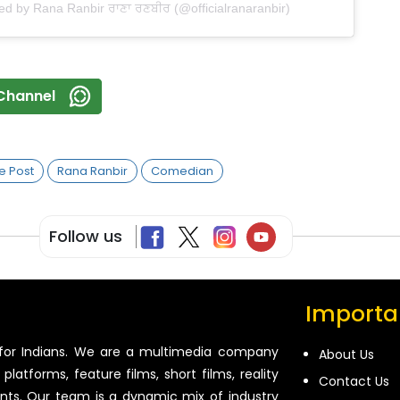
ed by Rana Ranbir ਰਾਣਾ ਰਣਬੀਰ (@officialranaranbir)
Channel
e Post
Rana Ranbir
Comedian
Follow us
Importan
for Indians. We are a multimedia company
About Us
platforms, feature films, short films, reality
Contact Us
ents. Our team is a dynamic mix of industry