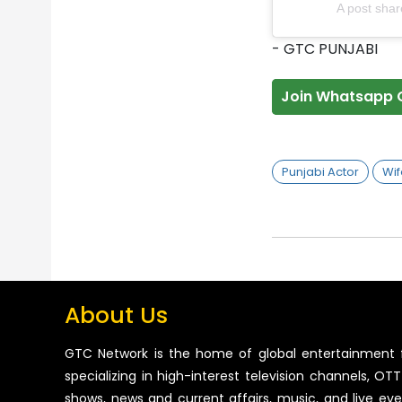
A post shar
- GTC PUNJABI
Join Whatsapp 
Punjabi Actor
Wif
About Us
GTC Network is the home of global entertainment 
specializing in high-interest television channels, OTT 
shows, news and current affairs, music, and live ev