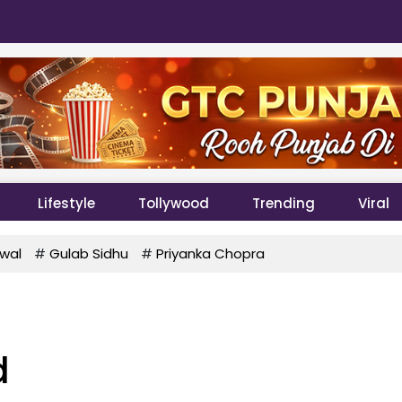
Lifestyle
Tollywood
Trending
Viral
wal
#
Gulab Sidhu
#
Priyanka Chopra
d