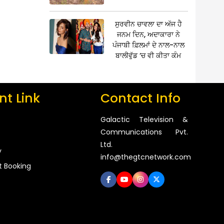
ਸੁਰਵੀਨ ਚਾਵਲਾ ਦਾ ਅੱਜ ਹੈ
ਜਨਮ ਦਿਨ, ਅਦਾਕਾਰਾ ਨੇ
ਪੰਜਾਬੀ ਫ਼ਿਲਮਾਂ ਦੇ ਨਾਲ-ਨਾਲ
ਬਾਲੀਵੁੱਡ ‘ਚ ਵੀ ਕੀਤਾ ਕੰਮ
t Link
Contact Info
Galactic Television &
Communications Pvt.
Ltd.
y
info@thegtcnetwork.com
t Booking