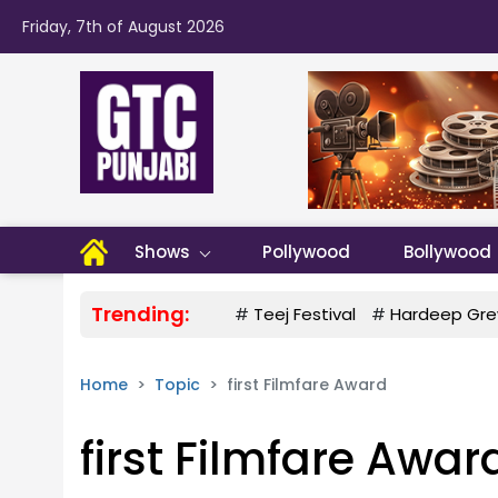
Friday, 7th of August 2026
Shows
Pollywood
Bollywood
Trending:
#
Teej Festival
#
Hardeep Gre
Home
Topic
first Filmfare Award
first Filmfare Awar