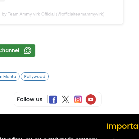
d by Team Ammy virk Official (@officialteamammyvirk)
Channel
n Mehta
Pollywood
Follow us
Importan