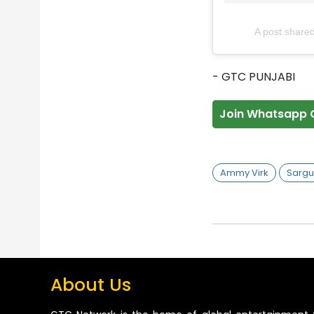
A post share
- GTC PUNJABI
Join Whatsapp 
Ammy Virk
Sargu
About Us