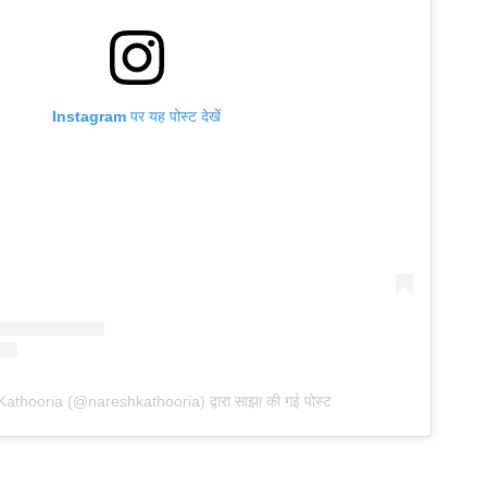
Instagram पर यह पोस्ट देखें
athooria (@nareshkathooria) द्वारा साझा की गई पोस्ट