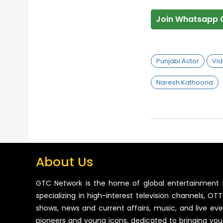
Join Whatsapp 
Punjabi Actor
Vid
Naresh Kathooria
About Us
GTC Network is the home of global entertainment 
specializing in high-interest television channels, OTT 
shows, news and current affairs, music, and live ev
pioneers and young icons, dedicated to bringing you