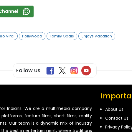
Channel
eo Viral
Pollywood
Family Goals
Enjoys Vacation
Follow us
Importan
for Indians. We are a multimedia company
About Us
platforms, feature films, short films, reality
Contact Us
ents. Our team is a dynamic mix of industry
Privacy Polic
 the best in entertainment, where traditions