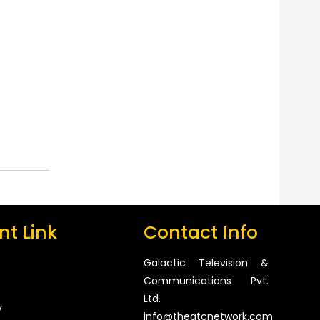
t Link
Contact Info
Galactic Television &
Communications Pvt.
Ltd.
y
info@thegtcnetwork.com