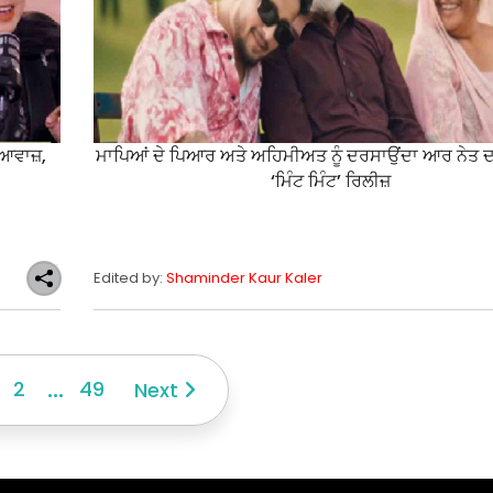
 ਆਵਾਜ਼,
ਮਾਪਿਆਂ ਦੇ ਪਿਆਰ ਅਤੇ ਅਹਿਮੀਅਤ ਨੂੰ ਦਰਸਾਉਂਦਾ ਆਰ ਨੇਤ ਦ
‘ਮਿੰਟ ਮਿੰਟ’ ਰਿਲੀਜ਼
Edited by:
Shaminder Kaur Kaler
...
2
49
Next