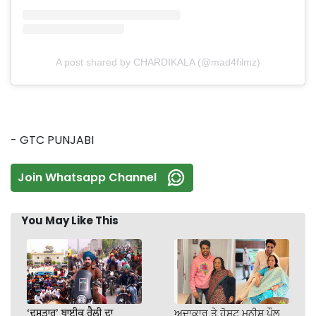
A post shared by CHARDIKALA (@mad4filmz)
- GTC PUNJABI
Join Whatsapp Channel
You May Like This
‘ਦਸਤਾਰ’ ਬਾਈਕ ਰੈਲੀ ਦਾ
ਅਦਾਕਾਰ ਤੇ ਹੋਸਟ ਮਨੀਸ਼ ਪੌਲ