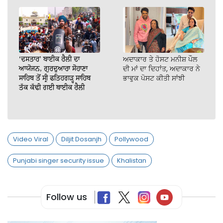
‘ਦਸਤਾਰ’ ਬਾਈਕ ਰੈਲੀ ਦਾ
ਅਦਾਕਾਰ ਤੇ ਹੋਸਟ ਮਨੀਸ਼ ਪੌਲ
ਆਯੋਜਨ, ਗੁਰਦੁਆਰਾ ਸੋਹਾਣਾ
ਦੀ ਮਾਂ ਦਾ ਦਿਹਾਂਤ, ਅਦਾਕਾਰ ਨੇ
ਸਾਹਿਬ ਤੋਂ ਸ੍ਰੀ ਫਤਿਹਗੜ੍ਹ ਸਾਹਿਬ
ਭਾਵੁਕ ਪੋਸਟ ਕੀਤੀ ਸਾਂਝੀ
ਤੱਕ ਕੱਢੀ ਗਈ ਬਾਈਕ ਰੈਲੀ
Video Viral
Diljit Dosanjh
Pollywood
Punjabi singer security issue
Khalistan
Follow us