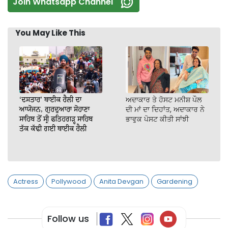
Join Whatsapp Channel
You May Like This
‘ਦਸਤਾਰ’ ਬਾਈਕ ਰੈਲੀ ਦਾ
ਅਦਾਕਾਰ ਤੇ ਹੋਸਟ ਮਨੀਸ਼ ਪੌਲ
ਆਯੋਜਨ, ਗੁਰਦੁਆਰਾ ਸੋਹਾਣਾ
ਦੀ ਮਾਂ ਦਾ ਦਿਹਾਂਤ, ਅਦਾਕਾਰ ਨੇ
ਸਾਹਿਬ ਤੋਂ ਸ੍ਰੀ ਫਤਿਹਗੜ੍ਹ ਸਾਹਿਬ
ਭਾਵੁਕ ਪੋਸਟ ਕੀਤੀ ਸਾਂਝੀ
ਤੱਕ ਕੱਢੀ ਗਈ ਬਾਈਕ ਰੈਲੀ
Actress
Pollywood
Anita Devgan
Gardening
Follow us