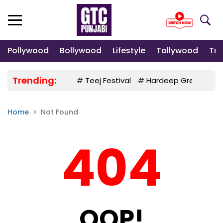
Pollywood
Bollywood
Lifestyle
Tollywood
Tre
Trending:
#
Teej Festival
#
Hardeep Grewal
#
Home
Not Found
404
OOP!