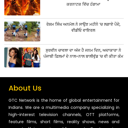
ਕਰਨਾਟਕ ਵਿੱਚ ਹੰਗਾਮਾ
ਰੇਸ਼ਮ ਸਿੰਘ ਅਨਮੋਲ ਨੇ ਸਾਉਣ ਮਹੀਨੇ ‘ਚ ਲਗਾਏ ਪੌਦੇ,
ਵੀਡੀਓ ਵਾਇਰਲ
ਸੁਰਵੀਨ ਚਾਵਲਾ ਦਾ ਅੱਜ ਹੈ ਜਨਮ ਦਿਨ, ਅਦਾਕਾਰਾ ਨੇ
ਪੰਜਾਬੀ ਫ਼ਿਲਮਾਂ ਦੇ ਨਾਲ-ਨਾਲ ਬਾਲੀਵੁੱਡ ‘ਚ ਵੀ ਕੀਤਾ ਕੰਮ
About Us
GTC Network is the home of global entertainment for
Indians. We are a multimedia company specializing in
high-interest television channels, OTT platforms,
feature films, short films, reality shows, news and