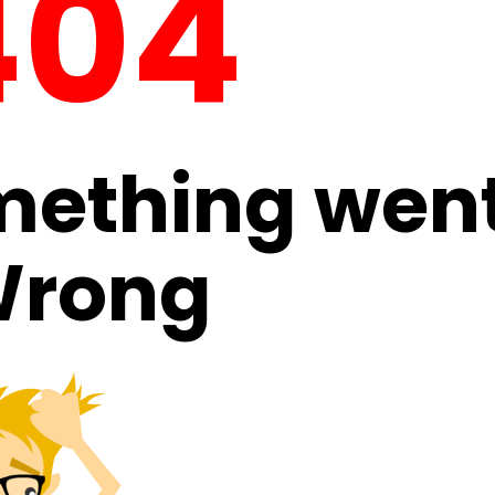
404
mething wen
rong