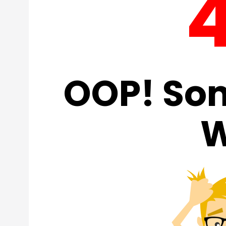
OOP! So
W