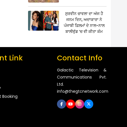
ਸੁਰਵੀਨ ਚਾਵਲਾ ਦਾ ਅੱਜ ਹੈ
ਜਨਮ ਦਿਨ, ਅਦਾਕਾਰਾ ਨੇ
ਪੰਜਾਬੀ ਫ਼ਿਲਮਾਂ ਦੇ ਨਾਲ-ਨਾਲ
ਬਾਲੀਵੁੱਡ ‘ਚ ਵੀ ਕੀਤਾ ਕੰਮ
t Link
Contact Info
Galactic Television &
Communications Pvt.
Ltd.
y
info@thegtcnetwork.com
t Booking