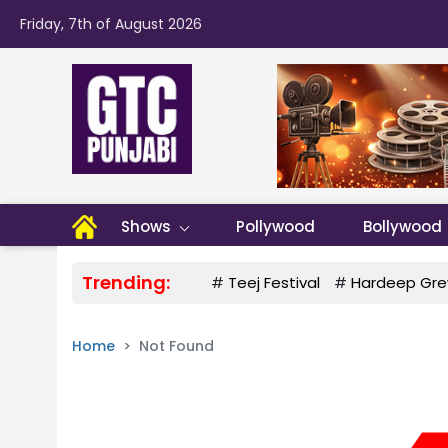
Friday, 7th of August 2026
Shows
Pollywood
Bollywood
Trending:
#
Teej Festival
#
Hardeep Gre
Home
Not Found