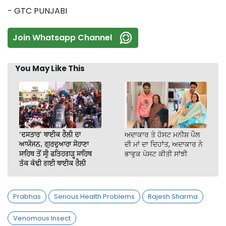
- GTC PUNJABI
Join Whatsapp Channel
You May Like This
‘ਦਸਤਾਰ’ ਬਾਈਕ ਰੈਲੀ ਦਾ
ਅਦਾਕਾਰ ਤੇ ਹੋਸਟ ਮਨੀਸ਼ ਪੌਲ
ਆਯੋਜਨ, ਗੁਰਦੁਆਰਾ ਸੋਹਾਣਾ
ਦੀ ਮਾਂ ਦਾ ਦਿਹਾਂਤ, ਅਦਾਕਾਰ ਨੇ
ਸਾਹਿਬ ਤੋਂ ਸ੍ਰੀ ਫਤਿਹਗੜ੍ਹ ਸਾਹਿਬ
ਭਾਵੁਕ ਪੋਸਟ ਕੀਤੀ ਸਾਂਝੀ
ਤੱਕ ਕੱਢੀ ਗਈ ਬਾਈਕ ਰੈਲੀ
Prabhas
Serious Health Problems
Rajesh Sharma
Venomous Insect