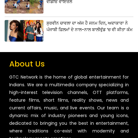
ਵੀਡੀਓ ਵਾਇਰਲ
ਸੁਰਵੀਨ ਚਾਵਲਾ ਦਾ ਅੱਜ ਹੈ ਜਨਮ ਦਿਨ, ਅਦਾਕਾਰਾ ਨੇ
ਪੰਜਾਬੀ ਫ਼ਿਲਮਾਂ ਦੇ ਨਾਲ-ਨਾਲ ਬਾਲੀਵੁੱਡ ‘ਚ ਵੀ ਕੀਤਾ ਕੰਮ
About Us
GTC Network is the home of global entertainment for
Indians. We are a multimedia company specializing in
high-interest television channels, OTT platforms,
feature films, short films, reality shows, news and
current affairs, music, and live events. Our team is a
dynamic mix of industry pioneers and young icons,
dedicated to bringing you the best in entertainment,
where traditions co-exist with modernity and