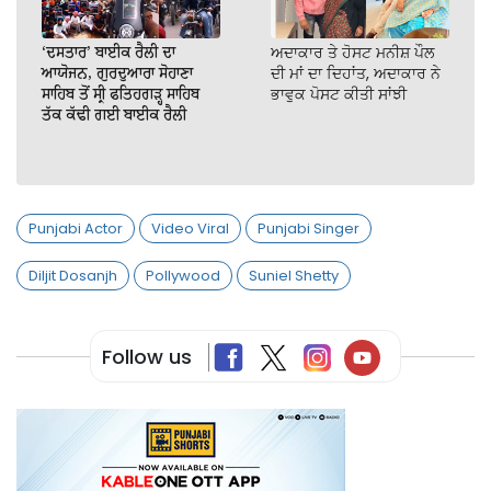
‘ਦਸਤਾਰ’ ਬਾਈਕ ਰੈਲੀ ਦਾ
ਅਦਾਕਾਰ ਤੇ ਹੋਸਟ ਮਨੀਸ਼ ਪੌਲ
ਆਯੋਜਨ, ਗੁਰਦੁਆਰਾ ਸੋਹਾਣਾ
ਦੀ ਮਾਂ ਦਾ ਦਿਹਾਂਤ, ਅਦਾਕਾਰ ਨੇ
ਸਾਹਿਬ ਤੋਂ ਸ੍ਰੀ ਫਤਿਹਗੜ੍ਹ ਸਾਹਿਬ
ਭਾਵੁਕ ਪੋਸਟ ਕੀਤੀ ਸਾਂਝੀ
ਤੱਕ ਕੱਢੀ ਗਈ ਬਾਈਕ ਰੈਲੀ
Punjabi Actor
Video Viral
Punjabi Singer
Diljit Dosanjh
Pollywood
Suniel Shetty
Follow us