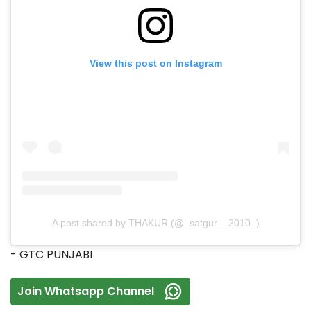
View this post on Instagram
A post shared by THAKUR (@_satgur__2010_)
- GTC PUNJABI
Join Whatsapp Channel