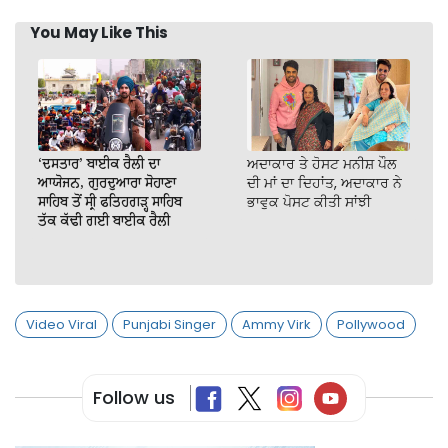
You May Like This
‘ਦਸਤਾਰ’ ਬਾਈਕ ਰੈਲੀ ਦਾ
ਅਦਾਕਾਰ ਤੇ ਹੋਸਟ ਮਨੀਸ਼ ਪੌਲ
ਆਯੋਜਨ, ਗੁਰਦੁਆਰਾ ਸੋਹਾਣਾ
ਦੀ ਮਾਂ ਦਾ ਦਿਹਾਂਤ, ਅਦਾਕਾਰ ਨੇ
ਸਾਹਿਬ ਤੋਂ ਸ੍ਰੀ ਫਤਿਹਗੜ੍ਹ ਸਾਹਿਬ
ਭਾਵੁਕ ਪੋਸਟ ਕੀਤੀ ਸਾਂਝੀ
ਤੱਕ ਕੱਢੀ ਗਈ ਬਾਈਕ ਰੈਲੀ
Video Viral
Punjabi Singer
Ammy Virk
Pollywood
Follow us