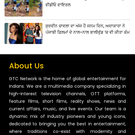
ਵੀਡੀਓ ਵਾਇਰਲ
ਸੁਰਵੀਨ ਚਾਵਲਾ ਦਾ ਅੱਜ ਹੈ ਜਨਮ ਦਿਨ, ਅਦਾਕਾਰਾ ਨੇ
ਪੰਜਾਬੀ ਫ਼ਿਲਮਾਂ ਦੇ ਨਾਲ-ਨਾਲ ਬਾਲੀਵੁੱਡ ‘ਚ ਵੀ ਕੀਤਾ ਕੰਮ
About Us
GTC Network is the home of global entertainment for
Indians. We are a multimedia company specializing in
high-interest television channels, OTT platforms,
feature films, short films, reality shows, news and
current affairs, music, and live events. Our team is a
dynamic mix of industry pioneers and young icons,
dedicated to bringing you the best in entertainment,
where traditions co-exist with modernity and