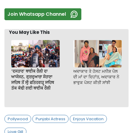
Join Whatsapp Channel
You May Like This
‘ਦਸਤਾਰ’ ਬਾਈਕ ਰੈਲੀ ਦਾ
ਅਦਾਕਾਰ ਤੇ ਹੋਸਟ ਮਨੀਸ਼ ਪੌਲ
ਆਯੋਜਨ, ਗੁਰਦੁਆਰਾ ਸੋਹਾਣਾ
ਦੀ ਮਾਂ ਦਾ ਦਿਹਾਂਤ, ਅਦਾਕਾਰ ਨੇ
ਸਾਹਿਬ ਤੋਂ ਸ੍ਰੀ ਫਤਿਹਗੜ੍ਹ ਸਾਹਿਬ
ਭਾਵੁਕ ਪੋਸਟ ਕੀਤੀ ਸਾਂਝੀ
ਤੱਕ ਕੱਢੀ ਗਈ ਬਾਈਕ ਰੈਲੀ
Pollywood
Punjabi Actress
Enjoys Vacation
Love Gill