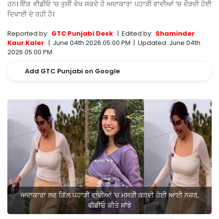
ਹਨ। ਇੱਕ ਵੀਡੀਓ ‘ਚ ਤੁਸੀਂ ਵੇਖ ਸਕਦੇ ਹੋ ਅਦਾਕਾਰਾ ਪਹਾੜੀ ਵਾਦੀਆਂ ‘ਚ ਦੌੜਦੀ ਹੋਈ
ਦਿਖਾਈ ਦੇ ਰਹੀ ਹੈ।
Reported by:
GTC Punjabi Desk
|
Edited by:
Shaminder
Kaur Kaler
|
June 04th 2026 05:00 PM
|
Updated:
June 04th
2026 05:00 PM
Add GTC Punjabi on Google
ਅਦਾਕਾਰਾ ਲਵ ਗਿੱਲ ਪਹਾੜੀ ਵਾਦੀਆਂ ‘ਚ ਮਸਤੀ ਕਰਦੀ ਹੋਈ ਆਈ ਨਜ਼ਰ,
ਵੀਡੀਓ ਕੀਤੇ ਸਾਂਝੇ