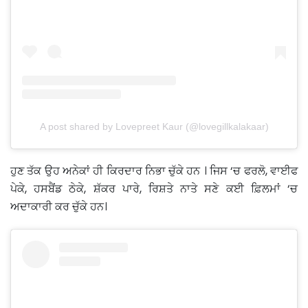
A post shared by Lovepreet Kaur (@lovegillkalakaar)
ਹੁਣ ਤੱਕ ਉਹ ਅਨੇਕਾਂ ਹੀ ਕਿਰਦਾਰ ਨਿਭਾ ਚੁੱਕੇ ਹਨ । ਜਿਸ ‘ਚ ਫਰਲੋ, ਵਾਈਫ
ਪੇਕੇ, ਹਸਬੈਂਡ ਠੇਕੇ, ਸ਼ੱਕਰ ਪਾਰੇ, ਰਿਸ਼ਤੇ ਨਾਤੇ ਸਣੇ ਕਈ ਫ਼ਿਲਮਾਂ ‘ਚ
ਅਦਾਕਾਰੀ ਕਰ ਚੁੱਕੇ ਹਨ।