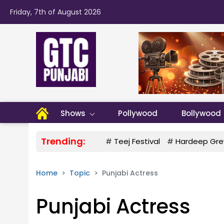
Friday, 7th of August 2026
Shows
Pollywood
Bollywood
Trending:
#
Teej Festival
#
Hardeep Gre
Home
Topic
Punjabi Actress
Punjabi Actress