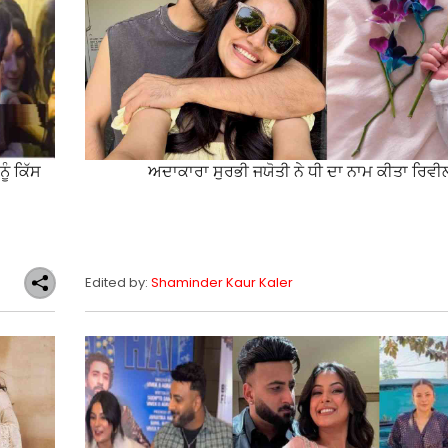
ੂੰ ਕਿੱਸ
ਅਦਾਕਾਰਾ ਸੁਰਭੀ ਜਯੋਤੀ ਨੇ ਧੀ ਦਾ ਨਾਮ ਕੀਤਾ ਰਿਵੀ
Edited by:
Shaminder Kaur Kaler