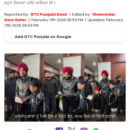
ਬਹੁਤ ਜ਼ਿਆਦਾ ਪਸੰਦ ਆਇਆ ਸੀ ।
Reported by:
GTC Punjabi Desk
|
Edited by:
Shaminder
Kaur Kaler
|
February 17th 2026 06:53 PM
|
Updated:
February
17th 2026 06:53 PM
Add GTC Punjabi on Google
ਰਣਜੀਤ ਬਾਵਾ ਨੂੰ ਮਿਲੇ ਉਸ ਦੇ ਨੰਨ੍ਹੇ ਫੈਨ, ਜਨਮ ਦਿਨ ਦੀ ਦਿੱਤੀ ਵਧਾਈ