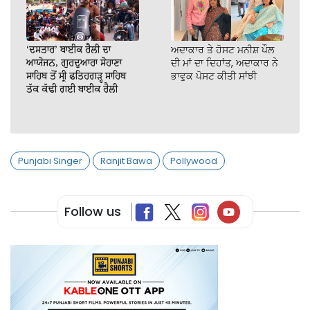
‘ਦਸਤਾਰ’ ਬਾਈਕ ਰੈਲੀ ਦਾ
ਅਦਾਕਾਰ ਤੇ ਹੋਸਟ ਮਨੀਸ਼ ਪੌਲ
ਆਯੋਜਨ, ਗੁਰਦੁਆਰਾ ਸੋਹਾਣਾ
ਦੀ ਮਾਂ ਦਾ ਦਿਹਾਂਤ, ਅਦਾਕਾਰ ਨੇ
ਸਾਹਿਬ ਤੋਂ ਸ੍ਰੀ ਫਤਿਹਗੜ੍ਹ ਸਾਹਿਬ
ਭਾਵੁਕ ਪੋਸਟ ਕੀਤੀ ਸਾਂਝੀ
ਤੱਕ ਕੱਢੀ ਗਈ ਬਾਈਕ ਰੈਲੀ
Punjabi Singer
Ranjit Bawa
Pollywood
Follow us