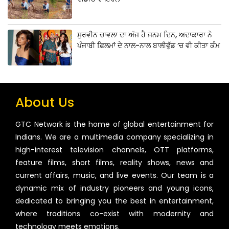
ਸੁਰਵੀਨ ਚਾਵਲਾ ਦਾ ਅੱਜ ਹੈ ਜਨਮ ਦਿਨ, ਅਦਾਕਾਰਾ ਨੇ
ਪੰਜਾਬੀ ਫ਼ਿਲਮਾਂ ਦੇ ਨਾਲ-ਨਾਲ ਬਾਲੀਵੁੱਡ ‘ਚ ਵੀ ਕੀਤਾ ਕੰਮ
About Us
GTC Network is the home of global entertainment for
Indians. We are a multimedia company specializing in
high-interest television channels, OTT platforms,
feature films, short films, reality shows, news and
current affairs, music, and live events. Our team is a
dynamic mix of industry pioneers and young icons,
dedicated to bringing you the best in entertainment,
where traditions co-exist with modernity and
technology meets emotions.