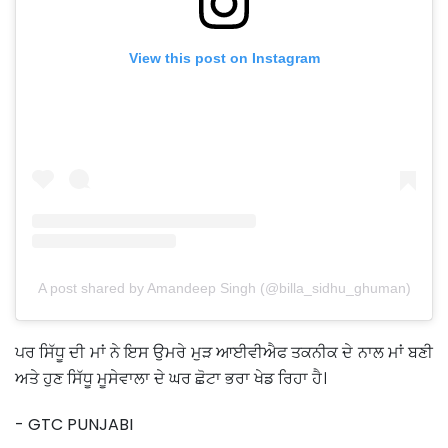
View this post on Instagram
A post shared by Amandeep Singh (@billa_sidhu_ghuman)
ਪਰ ਸਿੱਧੂ ਦੀ ਮਾਂ ਨੇ ਇਸ ਉਮਰੇ ਮੁੜ ਆਈਵੀਐਫ ਤਕਨੀਕ ਦੇ ਨਾਲ ਮਾਂ ਬਣੀ
ਅਤੇ ਹੁਣ ਸਿੱਧੂ ਮੂਸੇਵਾਲਾ ਦੇ ਘਰ ਛੋਟਾ ਭਰਾ ਖੇਡ ਰਿਹਾ ਹੈ।
- GTC PUNJABI