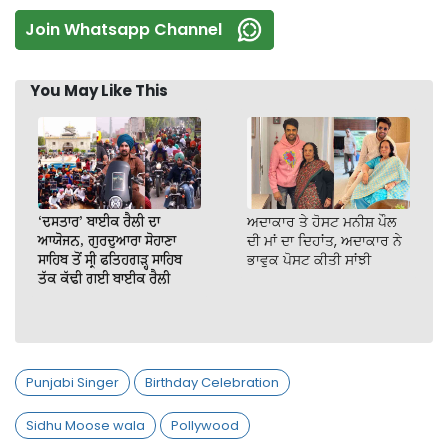
Join Whatsapp Channel
You May Like This
‘ਦਸਤਾਰ’ ਬਾਈਕ ਰੈਲੀ ਦਾ
ਅਦਾਕਾਰ ਤੇ ਹੋਸਟ ਮਨੀਸ਼ ਪੌਲ
ਆਯੋਜਨ, ਗੁਰਦੁਆਰਾ ਸੋਹਾਣਾ
ਦੀ ਮਾਂ ਦਾ ਦਿਹਾਂਤ, ਅਦਾਕਾਰ ਨੇ
ਸਾਹਿਬ ਤੋਂ ਸ੍ਰੀ ਫਤਿਹਗੜ੍ਹ ਸਾਹਿਬ
ਭਾਵੁਕ ਪੋਸਟ ਕੀਤੀ ਸਾਂਝੀ
ਤੱਕ ਕੱਢੀ ਗਈ ਬਾਈਕ ਰੈਲੀ
Punjabi Singer
Birthday Celebration
Sidhu Moose wala
Pollywood