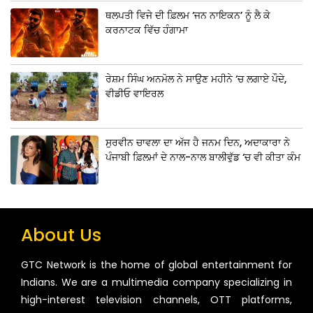
ਥਲਪਤੀ ਵਿਜੇ ਦੀ ਫ਼ਿਲਮ ‘ਜਨ ਨਾਇਕਨ’ ਨੂੰ ਲੈ ਕੇ
ਕਰਨਾਟਕ ਵਿੱਚ ਹੰਗਾਮਾ
ਰੇਸ਼ਮ ਸਿੰਘ ਅਨਮੋਲ ਨੇ ਸਾਉਣ ਮਹੀਨੇ ‘ਚ ਲਗਾਏ ਪੌਦੇ,
ਵੀਡੀਓ ਵਾਇਰਲ
ਸੁਰਵੀਨ ਚਾਵਲਾ ਦਾ ਅੱਜ ਹੈ ਜਨਮ ਦਿਨ, ਅਦਾਕਾਰਾ ਨੇ
ਪੰਜਾਬੀ ਫ਼ਿਲਮਾਂ ਦੇ ਨਾਲ-ਨਾਲ ਬਾਲੀਵੁੱਡ ‘ਚ ਵੀ ਕੀਤਾ ਕੰਮ
About Us
GTC Network is the home of global entertainment for
Indians. We are a multimedia company specializing in
high-interest television channels, OTT platforms,