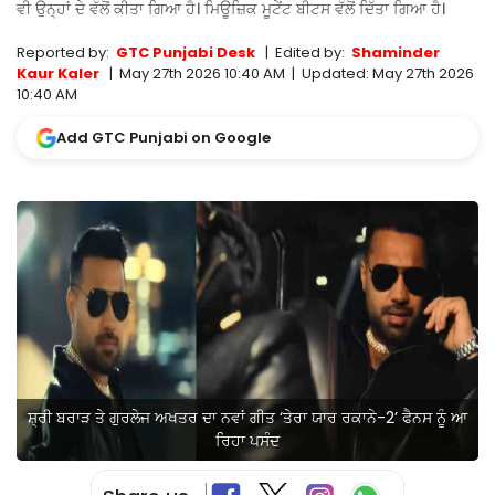
ਵੀ ਉਨ੍ਹਾਂ ਦੇ ਵੱਲੋਂ ਕੀਤਾ ਗਿਆ ਹੈ। ਮਿਊਜ਼ਿਕ ਮੂਟੇਂਟ ਬੀਟਸ ਵੱਲੋਂ ਦਿੱਤਾ ਗਿਆ ਹੈ।
Reported by:
GTC Punjabi Desk
|
Edited by:
Shaminder
Kaur Kaler
|
May 27th 2026 10:40 AM
|
Updated:
May 27th 2026
10:40 AM
Add GTC Punjabi on Google
ਸ਼੍ਰੀ ਬਰਾੜ ਤੇ ਗੁਰਲੇਜ ਅਖਤਰ ਦਾ ਨਵਾਂ ਗੀਤ ‘ਤੇਰਾ ਯਾਰ ਰਕਾਨੇ-2’ ਫੈਨਸ ਨੂੰ ਆ
ਰਿਹਾ ਪਸੰਦ