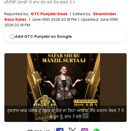
ਜੀਟੀਸੀ ਪੰਜਾਬੀ ‘ਤੇ ਸ਼ਾਮ ਸੱਤ ਵਜੇ ਵੇਖ ਸਕਦੇ ਹੋ ।
Reported by:
GTC Punjabi Desk
|
Edited by:
Shaminder
Kaur Kaler
|
June 05th 2026 02:18 PM
|
Updated:
June 05th
2026 02:18 PM
Add GTC Punjabi on Google
ਸੁਰਤਾਜ ਆਫ਼ ਪੰਜਾਬ ਦੇ ਸਫ਼ਰ ਦਾ ਹੋਣ ਜਾ ਰਿਹਾ ਆਗਾਜ਼, ਵੇਖੋ ਕਰਟਨ ਰੇਜ਼ਰ 7 ਤੇ
8 ਜੂਨ ਨੂੰ, ਸ਼ਾਮ 7 ਵਜੇ