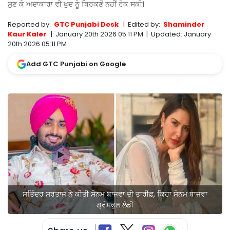
ਸੁਣ ਕੇ ਅਦਾਕਾਰਾ ਵੀ ਖੁਦ ਨੂੰ ਥਿਰਕਣੋਂ ਨਹੀਂ ਰੋਕ ਸਕੀ।
Reported by:
GTC Punjabi Desk
|
Edited by:
Shaminder
Kaur Kaler
|
January 20th 2026 05:11 PM
|
Updated:
January
20th 2026 05:11 PM
Add GTC Punjabi on Google
ਸਤਿੰਦਰ ਸਰਤਾਜ ਨੇ ਕੀਤੀ ਸੋਨਮ ਬਾਜਵਾ ਦੀ ਤਾਰੀਫ਼, ਕਿਹਾ ਸੋਨਮ ਬਾਜਵਾ
ਗ੍ਰੇਸਫੁਲ ਲੇਡੀ