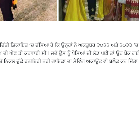
ੂੰ ਦਿੱਤੀ ਸ਼ਿਕਾਇਤ ‘ਚ ਦੱਸਿਆ ਹੈ ਕਿ ਉਨ੍ਹਾਂ ਨੇ ਅਕਤੂਬਰ ੨੦੨੨ ਅਤੇ ੨੦੨੩ ‘ਚ 
ਲੱਖ ਦੀ ਐਫ ਡੀ ਕਰਵਾਈ ਸੀ । ਜਦੋਂ ਉਸ ਨੂੰ ਪੈਸਿਆਂ ਦੀ ਲੋੜ ਪਈ ਤਾਂ ਉਹ ਬੈਂਕ ਗਈ
ਤੇ ਚੋਂ ਨਿਕਲ ਚੁੱਕੇ ਹਨ।ਇਹੀ ਨਹੀਂ ਗਾਇਕਾ ਦਾ ਸੇਵਿੰਗ ਅਕਾਊਂਟ ਵੀ ਬਲੌਕ ਕਰ ਦਿੱਤ