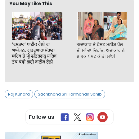
You May Like This
‘ਦਸਤਾਰ’ ਬਾਈਕ ਰੈਲੀ ਦਾ
ਅਦਾਕਾਰ ਤੇ ਹੋਸਟ ਮਨੀਸ਼ ਪੌਲ
ਆਯੋਜਨ, ਗੁਰਦੁਆਰਾ ਸੋਹਾਣਾ
ਦੀ ਮਾਂ ਦਾ ਦਿਹਾਂਤ, ਅਦਾਕਾਰ ਨੇ
ਸਾਹਿਬ ਤੋਂ ਸ੍ਰੀ ਫਤਿਹਗੜ੍ਹ ਸਾਹਿਬ
ਭਾਵੁਕ ਪੋਸਟ ਕੀਤੀ ਸਾਂਝੀ
ਤੱਕ ਕੱਢੀ ਗਈ ਬਾਈਕ ਰੈਲੀ
Raj Kundra
Sachkhand Sri Harmandir Sahib
Follow us