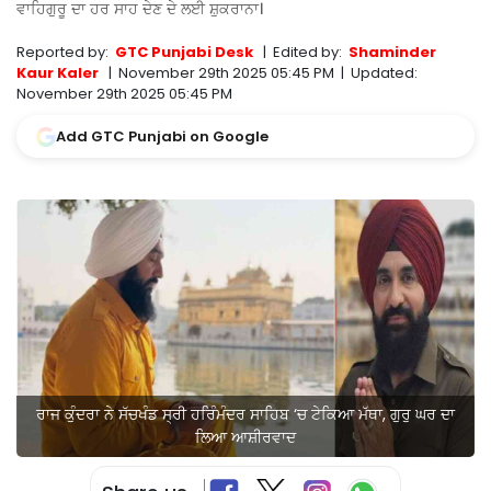
ਵਾਹਿਗੁਰੂ ਦਾ ਹਰ ਸਾਹ ਦੇਣ ਦੇ ਲਈ ਸ਼ੁਕਰਾਨਾ।
Reported by:
GTC Punjabi Desk
|
Edited by:
Shaminder
Kaur Kaler
|
November 29th 2025 05:45 PM
|
Updated:
November 29th 2025 05:45 PM
Add GTC Punjabi on Google
ਰਾਜ ਕੁੰਦਰਾ ਨੇ ਸੱਚਖੰਡ ਸ੍ਰੀ ਹਰਿੰਮੰਦਰ ਸਾਹਿਬ ‘ਚ ਟੇਕਿਆ ਮੱਥਾ, ਗੁਰੁ ਘਰ ਦਾ
ਲਿਆ ਆਸ਼ੀਰਵਾਦ