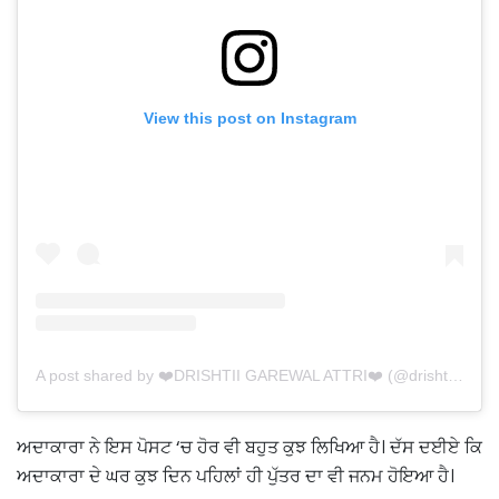
View this post on Instagram
A post shared by ❤️DRISHTII GAREWAL ATTRI❤️ (@drishtiigarewal9)
ਅਦਾਕਾਰਾ ਨੇ ਇਸ ਪੋਸਟ ‘ਚ ਹੋਰ ਵੀ ਬਹੁਤ ਕੁਝ ਲਿਖਿਆ ਹੈ। ਦੱਸ ਦਈਏ ਕਿ
ਅਦਾਕਾਰਾ ਦੇ ਘਰ ਕੁਝ ਦਿਨ ਪਹਿਲਾਂ ਹੀ ਪੁੱਤਰ ਦਾ ਵੀ ਜਨਮ ਹੋਇਆ ਹੈ।