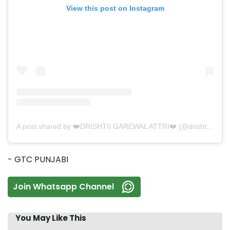
View this post on Instagram
A post shared by ❤️DRISHTII GAREWAL ATTRI❤️ (@drishtiigarewal9)
- GTC PUNJABI
Join Whatsapp Channel
You May Like This