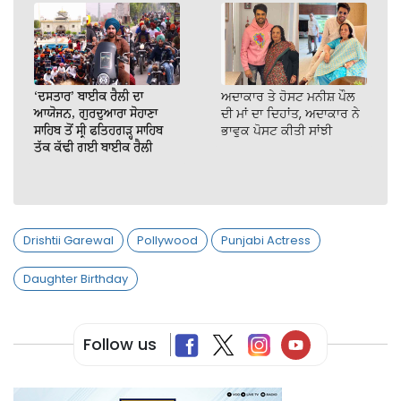
‘ਦਸਤਾਰ’ ਬਾਈਕ ਰੈਲੀ ਦਾ
ਅਦਾਕਾਰ ਤੇ ਹੋਸਟ ਮਨੀਸ਼ ਪੌਲ
ਆਯੋਜਨ, ਗੁਰਦੁਆਰਾ ਸੋਹਾਣਾ
ਦੀ ਮਾਂ ਦਾ ਦਿਹਾਂਤ, ਅਦਾਕਾਰ ਨੇ
ਸਾਹਿਬ ਤੋਂ ਸ੍ਰੀ ਫਤਿਹਗੜ੍ਹ ਸਾਹਿਬ
ਭਾਵੁਕ ਪੋਸਟ ਕੀਤੀ ਸਾਂਝੀ
ਤੱਕ ਕੱਢੀ ਗਈ ਬਾਈਕ ਰੈਲੀ
Drishtii Garewal
Pollywood
Punjabi Actress
Daughter Birthday
Follow us