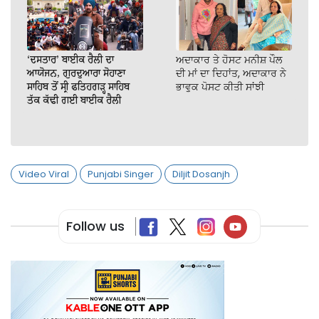
‘ਦਸਤਾਰ’ ਬਾਈਕ ਰੈਲੀ ਦਾ
ਅਦਾਕਾਰ ਤੇ ਹੋਸਟ ਮਨੀਸ਼ ਪੌਲ
ਆਯੋਜਨ, ਗੁਰਦੁਆਰਾ ਸੋਹਾਣਾ
ਦੀ ਮਾਂ ਦਾ ਦਿਹਾਂਤ, ਅਦਾਕਾਰ ਨੇ
ਸਾਹਿਬ ਤੋਂ ਸ੍ਰੀ ਫਤਿਹਗੜ੍ਹ ਸਾਹਿਬ
ਭਾਵੁਕ ਪੋਸਟ ਕੀਤੀ ਸਾਂਝੀ
ਤੱਕ ਕੱਢੀ ਗਈ ਬਾਈਕ ਰੈਲੀ
Video Viral
Punjabi Singer
Diljit Dosanjh
Follow us