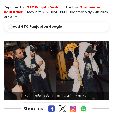
Reported by:
GTC Punjabi Desk
|
Edited by:
Shaminder
Kaur Kaler
|
May 27th 2026 01:40 PM
|
Updated:
May 27th 2026
01:40 PM
Add GTC Punjabi on Google
ਦਿਲਜੀਤ ਦੋਸਾਂਝ ਵਿਦੇਸ਼ ‘ਚ ਮਸਤੀ ਕਰਦੇ ਹੋਏ ਆਏ ਨਜ਼ਰ
Share us