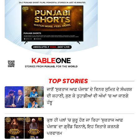
TOP STORIES
ਜਾਣੋਂ ‘ਸੁਰਤਾਜ ਆਫ਼ ਪੰਜਾਬ’ ਦੇ ਵਿਨਰ ਸੁਮਿਤ ਦੇ ਸੰਘਰਸ਼
ਦੀ ਕਹਾਣੀ, ਸੁਣ ਕੇ ਤੁਹਾਡੀਆਂ ਵੀ ਅੱਖਾਂ ‘ਚ ਆ ਜਾਣਗੇ
ਹੰਝੂ
ਕੁਝ ਹੀ ਪਲਾਂ ‘ਚ ਸ਼ੁਰੂ ਹੋਣ ਜਾ ਰਿਹਾ ‘ਸੁਰਤਾਜ ਆਫ਼
ਪੰਜਾਬ’ ਦਾ ਗ੍ਰੈਂਡ ਫਿਨਾਲੇ, ਇਹ ਸਿਤਾਰੇ ਕਰਨਗੇ
ਪਰਫਾਰਮ