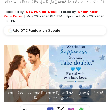
ਦਿਵਿਆਂਕਾ ਤੇ ਵਿਵੇਕ ਨੇ ਇਸ ਗੁੱਡ ਨਿਊਜ਼ ਨੂੰ ਆਪਣੇ ਫੈਨਸ ਦੇ ਨਾਲ ਸ਼ੇਅਰ ਕੀਤਾ ਹੈ।
Reported by:
GTC Punjabi Desk
|
Edited by:
Shaminder
Kaur Kaler
|
May 26th 2026 01:31 PM
|
Updated:
May 26th 2026
01:31 PM
Add GTC Punjabi on Google
ਵਿਆਹ ਤੋਂ ਦਸ ਸਾਲ ਬਾਅਦ ਦਿਵਿਆਂਕਾ ਤ੍ਰਿਪਾਠੀ ਬਣੀ ਦੋ ਜੁੜਵਾ ਪੁੱਤਰਾਂ ਦੀ ਮਾਂ,
ਕਿਹਾ ‘ਮੇਰੇ ਕਰਣ ਅਰਜੁਨ ਆ ਗਏ’