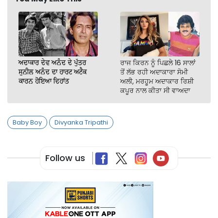
ਅਦਾਕਾਰ ਦੇਵ ਅਨੰਦ ਦੇ ਪੁੱਤਰ
ਰਾਜ ਕਿਰਨ ਨੂੰ ਪਿਛਲੇ 16 ਸਾਲਾਂ
ਸੁਨੀਲ ਅਨੰਦ ਦਾ ਹਾਰਟ ਅਟੈਕ
ਤੋਂ ਲੱਭ ਰਹੀ ਅਦਾਕਾਰਾ ਸੋਮੀ
ਕਾਰਨ ਹੋਇਆ ਦਿਹਾਂਤ
ਅਲੀ, ਮਰਹੂਮ ਅਦਾਕਾਰ ਰਿਸ਼ੀ
ਕਪੂਰ ਨਾਲ ਕੀਤਾ ਸੀ ਵਾਅਦਾ
Baby Boy
Divyanka Tripathi
Follow us