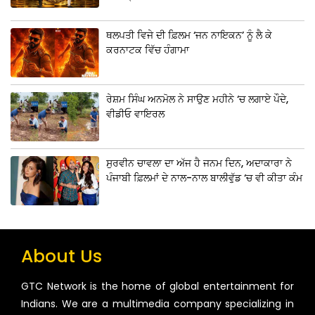
ਥਲਪਤੀ ਵਿਜੇ ਦੀ ਫ਼ਿਲਮ ‘ਜਨ ਨਾਇਕਨ’ ਨੂੰ ਲੈ ਕੇ
ਕਰਨਾਟਕ ਵਿੱਚ ਹੰਗਾਮਾ
ਰੇਸ਼ਮ ਸਿੰਘ ਅਨਮੋਲ ਨੇ ਸਾਉਣ ਮਹੀਨੇ ‘ਚ ਲਗਾਏ ਪੌਦੇ,
ਵੀਡੀਓ ਵਾਇਰਲ
ਸੁਰਵੀਨ ਚਾਵਲਾ ਦਾ ਅੱਜ ਹੈ ਜਨਮ ਦਿਨ, ਅਦਾਕਾਰਾ ਨੇ
ਪੰਜਾਬੀ ਫ਼ਿਲਮਾਂ ਦੇ ਨਾਲ-ਨਾਲ ਬਾਲੀਵੁੱਡ ‘ਚ ਵੀ ਕੀਤਾ ਕੰਮ
About Us
GTC Network is the home of global entertainment for
Indians. We are a multimedia company specializing in