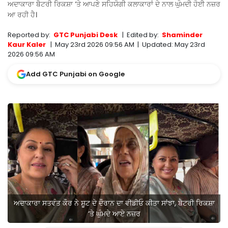
ਅਦਾਕਾਰਾ ਬੈਟਰੀ ਰਿਕਸ਼ਾ ‘ਤੇ ਆਪਣੇ ਸਹਿਯੋਗੀ ਕਲਾਕਾਰਾਂ ਦੇ ਨਾਲ ਘੁੰਮਦੀ ਹੋਈ ਨਜ਼ਰ
ਆ ਰਹੀ ਹੈ।
Reported by:
GTC Punjabi Desk
|
Edited by:
Shaminder
Kaur Kaler
|
May 23rd 2026 09:56 AM
|
Updated:
May 23rd
2026 09:56 AM
Add GTC Punjabi on Google
ਅਦਾਕਾਰਾ ਸਤਵੰਤ ਕੌਰ ਨੇ ਸ਼ੂਟ ਦੇ ਦੌਰਾਨ ਦਾ ਵੀਡੀਓ ਕੀਤਾ ਸਾਂਝਾ, ਬੈਟਰੀ ਰਿਕਸ਼ਾ
‘ਤੇ ਘੁੰਮਦੇ ਆਏ ਨਜ਼ਰ