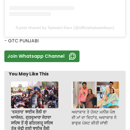
A post shared by Satwant Kaur (@officialsatwantkaur)
- GTC PUNJABI
Join Whatsapp Channel
You May Like This
‘ਦਸਤਾਰ’ ਬਾਈਕ ਰੈਲੀ ਦਾ
ਅਦਾਕਾਰ ਤੇ ਹੋਸਟ ਮਨੀਸ਼ ਪੌਲ
ਆਯੋਜਨ, ਗੁਰਦੁਆਰਾ ਸੋਹਾਣਾ
ਦੀ ਮਾਂ ਦਾ ਦਿਹਾਂਤ, ਅਦਾਕਾਰ ਨੇ
ਸਾਹਿਬ ਤੋਂ ਸ੍ਰੀ ਫਤਿਹਗੜ੍ਹ ਸਾਹਿਬ
ਭਾਵੁਕ ਪੋਸਟ ਕੀਤੀ ਸਾਂਝੀ
ਤੱਕ ਕੱਢੀ ਗਈ ਬਾਈਕ ਰੈਲੀ