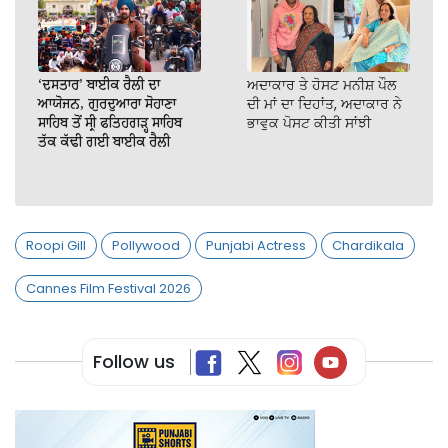
‘ਦਸਤਾਰ’ ਬਾਈਕ ਰੈਲੀ ਦਾ
ਅਦਾਕਾਰ ਤੇ ਹੋਸਟ ਮਨੀਸ਼ ਪੌਲ
ਆਯੋਜਨ, ਗੁਰਦੁਆਰਾ ਸੋਹਾਣਾ
ਦੀ ਮਾਂ ਦਾ ਦਿਹਾਂਤ, ਅਦਾਕਾਰ ਨੇ
ਸਾਹਿਬ ਤੋਂ ਸ੍ਰੀ ਫਤਿਹਗੜ੍ਹ ਸਾਹਿਬ
ਭਾਵੁਕ ਪੋਸਟ ਕੀਤੀ ਸਾਂਝੀ
ਤੱਕ ਕੱਢੀ ਗਈ ਬਾਈਕ ਰੈਲੀ
Roopi Gill
Pollywood
Punjabi Actress
Chardikala
Cannes Film Festival 2026
Follow us