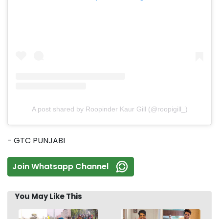
A post shared by Roopinder Kaur Gill (@roopigill_)
- GTC PUNJABI
Join Whatsapp Channel
You May Like This