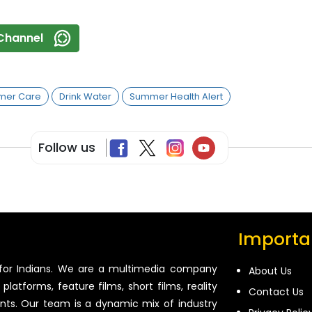
Channel
mer Care
Drink Water
Summer Health Alert
Follow us
Importan
for Indians. We are a multimedia company
About Us
platforms, feature films, short films, reality
Contact Us
ents. Our team is a dynamic mix of industry