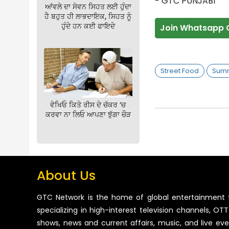
- GTC PUNJABI
ਆਂਵਲੇ ਦਾ ਸੇਵਨ ਸਿਹਤ ਲਈ ਹੁੰਦਾ
ਹੈ ਬਹੁਤ ਹੀ ਲਾਭਦਾਇਕ, ਸਿਹਤ ਨੂੰ
ਹੁੰਦੇ ਹਨ ਕਈ ਫਾਇਦੇ
Join Whatsapp 
Street Food
Sum
ਵੇਖਿਓ ਕਿਤੇ ਰੀਸ ਦੇ ਚੱਕਰ ‘ਚ
ਕਰਵਾ ਨਾ ਲਿਓ ਆਪਣਾ ਝੁੱਗਾ ਚੌੜ
About Us
GTC Network is the home of global entertainment 
specializing in high-interest television channels, OTT 
shows, news and current affairs, music, and live ev