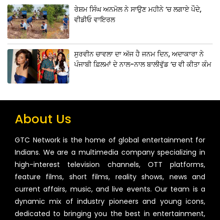
ਰੇਸ਼ਮ ਸਿੰਘ ਅਨਮੋਲ ਨੇ ਸਾਉਣ ਮਹੀਨੇ ‘ਚ ਲਗਾਏ ਪੌਦੇ,
ਵੀਡੀਓ ਵਾਇਰਲ
ਸੁਰਵੀਨ ਚਾਵਲਾ ਦਾ ਅੱਜ ਹੈ ਜਨਮ ਦਿਨ, ਅਦਾਕਾਰਾ ਨੇ
ਪੰਜਾਬੀ ਫ਼ਿਲਮਾਂ ਦੇ ਨਾਲ-ਨਾਲ ਬਾਲੀਵੁੱਡ ‘ਚ ਵੀ ਕੀਤਾ ਕੰਮ
About Us
GTC Network is the home of global entertainment for
Indians. We are a multimedia company specializing in
high-interest television channels, OTT platforms,
feature films, short films, reality shows, news and
current affairs, music, and live events. Our team is a
dynamic mix of industry pioneers and young icons,
dedicated to bringing you the best in entertainment,