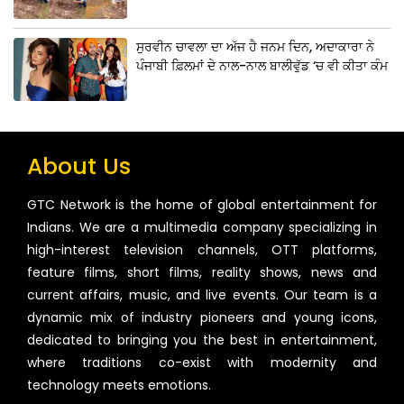
ਸੁਰਵੀਨ ਚਾਵਲਾ ਦਾ ਅੱਜ ਹੈ ਜਨਮ ਦਿਨ, ਅਦਾਕਾਰਾ ਨੇ
ਪੰਜਾਬੀ ਫ਼ਿਲਮਾਂ ਦੇ ਨਾਲ-ਨਾਲ ਬਾਲੀਵੁੱਡ ‘ਚ ਵੀ ਕੀਤਾ ਕੰਮ
About Us
GTC Network is the home of global entertainment for
Indians. We are a multimedia company specializing in
high-interest television channels, OTT platforms,
feature films, short films, reality shows, news and
current affairs, music, and live events. Our team is a
dynamic mix of industry pioneers and young icons,
dedicated to bringing you the best in entertainment,
where traditions co-exist with modernity and
technology meets emotions.