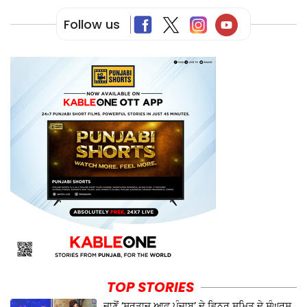
Follow us
TOP STORIES
ਜਾਣੋਂ ‘ਸੁਰਤਾਜ ਆਫ਼ ਪੰਜਾਬ’ ਦੇ ਵਿਨਰ ਸੁਮਿਤ ਦੇ ਸੰਘਰਸ਼