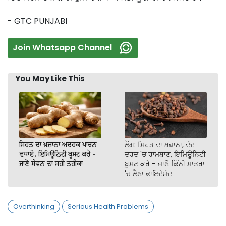
- GTC PUNJABI
Join Whatsapp Channel
You May Like This
ਸਿਹਤ ਦਾ ਖ਼ਜ਼ਾਨਾ ਅਦਰਕ ਪਾਚਨ
ਲੌਂਗ: ਸਿਹਤ ਦਾ ਖ਼ਜ਼ਾਨਾ, ਦੰਦ
ਵਧਾਏ, ਇਮਿਊਨਿਟੀ ਬੂਸਟ ਕਰੇ -
ਦਰਦ 'ਚ ਰਾਮਬਾਣ, ਇਮਿਊਨਿਟੀ
ਜਾਣੋ ਸੇਵਨ ਦਾ ਸਹੀ ਤਰੀਕਾ
ਬੂਸਟ ਕਰੇ - ਜਾਣੋ ਕਿੰਨੀ ਮਾਤਰਾ
'ਚ ਲੈਣਾ ਫਾਇਦੇਮੰਦ
Overthinking
Serious Health Problems