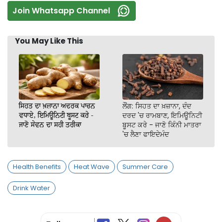
Join Whatsapp Channel
You May Like This
ਸਿਹਤ ਦਾ ਖ਼ਜ਼ਾਨਾ ਅਦਰਕ ਪਾਚਨ
ਲੌਂਗ: ਸਿਹਤ ਦਾ ਖ਼ਜ਼ਾਨਾ, ਦੰਦ
ਵਧਾਏ, ਇਮਿਊਨਿਟੀ ਬੂਸਟ ਕਰੇ -
ਦਰਦ 'ਚ ਰਾਮਬਾਣ, ਇਮਿਊਨਿਟੀ
ਜਾਣੋ ਸੇਵਨ ਦਾ ਸਹੀ ਤਰੀਕਾ
ਬੂਸਟ ਕਰੇ - ਜਾਣੋ ਕਿੰਨੀ ਮਾਤਰਾ
'ਚ ਲੈਣਾ ਫਾਇਦੇਮੰਦ
Health Benefits
Heat Wave
Summer Care
Drink Water