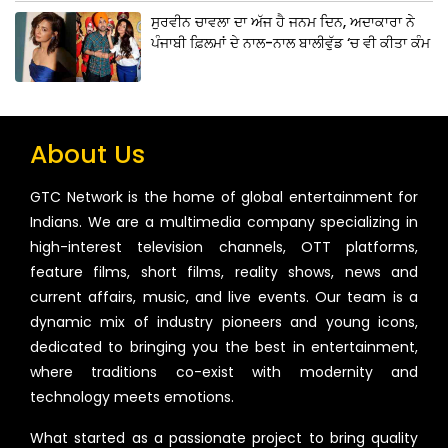
ਸੁਰਵੀਨ ਚਾਵਲਾ ਦਾ ਅੱਜ ਹੈ ਜਨਮ ਦਿਨ, ਅਦਾਕਾਰਾ ਨੇ
ਪੰਜਾਬੀ ਫ਼ਿਲਮਾਂ ਦੇ ਨਾਲ-ਨਾਲ ਬਾਲੀਵੁੱਡ ‘ਚ ਵੀ ਕੀਤਾ ਕੰਮ
About Us
GTC Network is the home of global entertainment for
Indians. We are a multimedia company specializing in
high-interest television channels, OTT platforms,
feature films, short films, reality shows, news and
current affairs, music, and live events. Our team is a
dynamic mix of industry pioneers and young icons,
dedicated to bringing you the best in entertainment,
where traditions co-exist with modernity and
technology meets emotions.
What started as a passionate project to bring quality