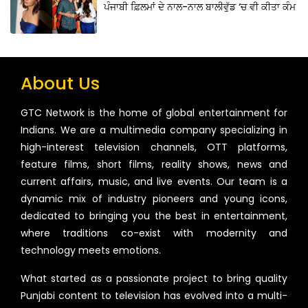
ਪੰਜਾਬੀ ਫ਼ਿਲਮਾਂ ਦੇ ਨਾਲ-ਨਾਲ ਬਾਲੀਵੁੱਡ ‘ਚ ਵੀ ਕੀਤਾ ਕੰਮ
About Us
GTC Network is the home of global entertainment for
Indians. We are a multimedia company specializing in
high-interest television channels, OTT platforms,
feature films, short films, reality shows, news and
current affairs, music, and live events. Our team is a
dynamic mix of industry pioneers and young icons,
dedicated to bringing you the best in entertainment,
where traditions co-exist with modernity and
technology meets emotions.
What started as a passionate project to bring quality
Punjabi content to television has evolved into a multi-