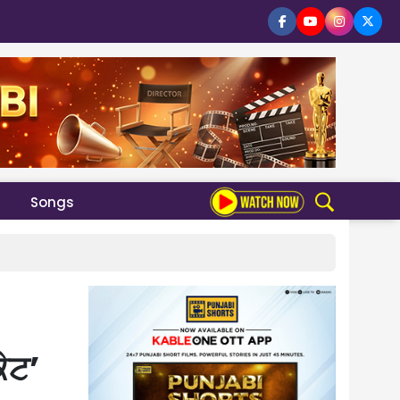
Songs
ੇਟ’