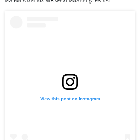
ਇਸ ਜੋੜੀ ਨੇ ਕਈ ਹਿੱਟ ਗੀਤ ਪੰਜਾਬੀ ਇੰਡਸਟਰੀ ਨੂੰ ਦਿੱਤੇ ਹਨ।
View this post on Instagram