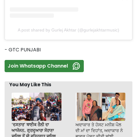
A post shared by Gurlej Akhtar (@gurlejakhtarmusic)
- GTC PUNJABI
Join Whatsapp Channel
You May Like This
‘ਦਸਤਾਰ’ ਬਾਈਕ ਰੈਲੀ ਦਾ
ਅਦਾਕਾਰ ਤੇ ਹੋਸਟ ਮਨੀਸ਼ ਪੌਲ
ਆਯੋਜਨ, ਗੁਰਦੁਆਰਾ ਸੋਹਾਣਾ
ਦੀ ਮਾਂ ਦਾ ਦਿਹਾਂਤ, ਅਦਾਕਾਰ ਨੇ
ਸਾਹਿਬ ਤੋਂ ਸ੍ਰੀ ਫਤਿਹਗੜ੍ਹ ਸਾਹਿਬ
ਭਾਵੁਕ ਪੋਸਟ ਕੀਤੀ ਸਾਂਝੀ