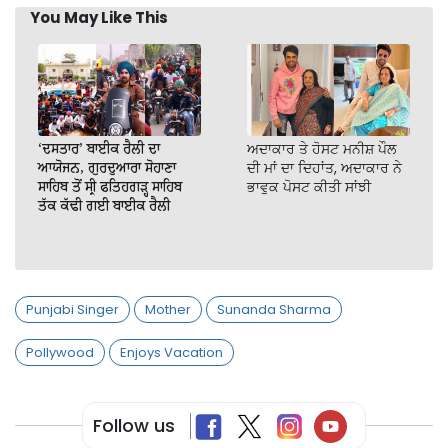
You May Like This
‘ਦਸਤਾਰ’ ਬਾਈਕ ਰੈਲੀ ਦਾ
ਅਦਾਕਾਰ ਤੇ ਹੋਸਟ ਮਨੀਸ਼ ਪੌਲ
ਆਯੋਜਨ, ਗੁਰਦੁਆਰਾ ਸੋਹਾਣਾ
ਦੀ ਮਾਂ ਦਾ ਦਿਹਾਂਤ, ਅਦਾਕਾਰ ਨੇ
ਸਾਹਿਬ ਤੋਂ ਸ੍ਰੀ ਫਤਿਹਗੜ੍ਹ ਸਾਹਿਬ
ਭਾਵੁਕ ਪੋਸਟ ਕੀਤੀ ਸਾਂਝੀ
ਤੱਕ ਕੱਢੀ ਗਈ ਬਾਈਕ ਰੈਲੀ
Punjabi Singer
Mother
Sunanda Sharma
Pollywood
Enjoys Vacation
Follow us